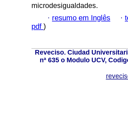
microdesigualdades.
·
resumo em Inglês
·
pdf
)
Reveciso. Ciudad Universitari
nª 635 o Modulo UCV, Codig
reveci