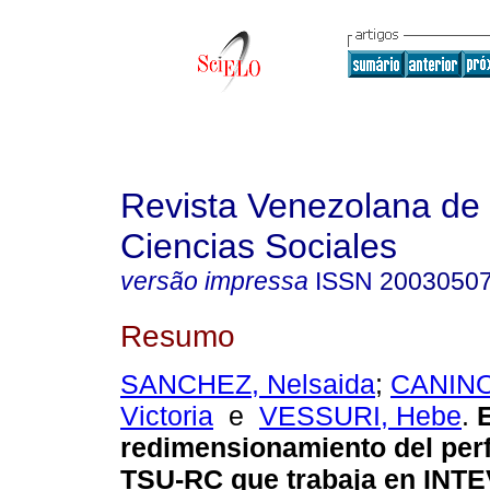
Revista Venezolana de
Ciencias Sociales
versão impressa
ISSN
2003050
Resumo
SANCHEZ, Nelsaida
;
CANINO
Victoria
e
VESSURI, Hebe
.
E
redimensionamiento del perfi
TSU-RC que trabaja en INT