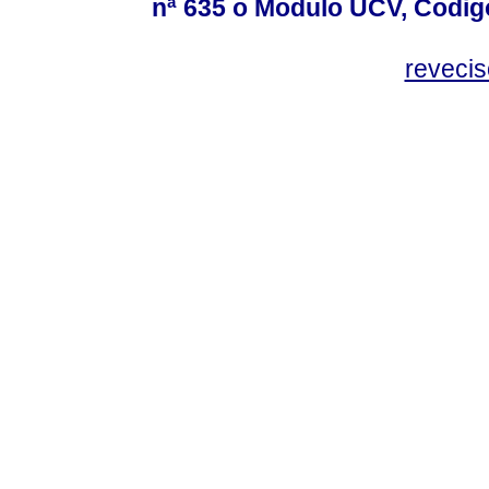
nª 635 o Modulo UCV, Codig
reveci