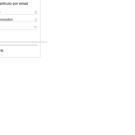
articulo por email
s
cionados
nk