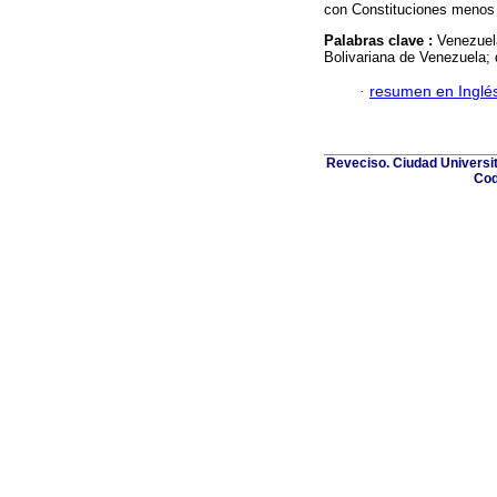
con Constituciones menos 
Palabras clave :
Venezuela
Bolivariana de Venezuela; di
·
resumen en Inglé
Reveciso. Ciudad Universit
Cod