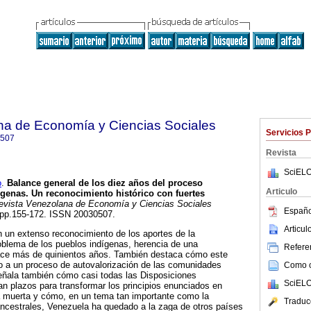
na de Economía y Ciencias Sociales
Servicios 
507
Revista
SciELO
o
.
Balance general de los diez años del proceso
Articulo
ígenas.
Un reconocimiento histórico con fuertes
vista Venezolana de Economía y Ciencias Sociales
Españo
1, pp.155-172. ISSN 20030507.
Articu
 un extenso reconocimiento de los aportes de la
oblema de los pueblos indígenas, herencia de una
Referen
hace más de quinientos años. También destaca cómo este
o a un proceso de autovalorización de las comunidades
Como ci
eñala también cómo casi todas las Disposiciones
SciELO
ban plazos para transformar los principios enunciados en
ra muerta y cómo, en un tema tan importante como la
Traduc
s ancestrales, Venezuela ha quedado a la zaga de otros países