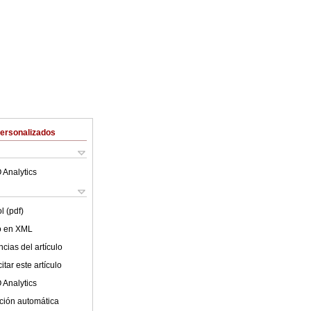
Personalizados
 Analytics
l (pdf)
lo en XML
cias del artículo
tar este artículo
 Analytics
ción automática