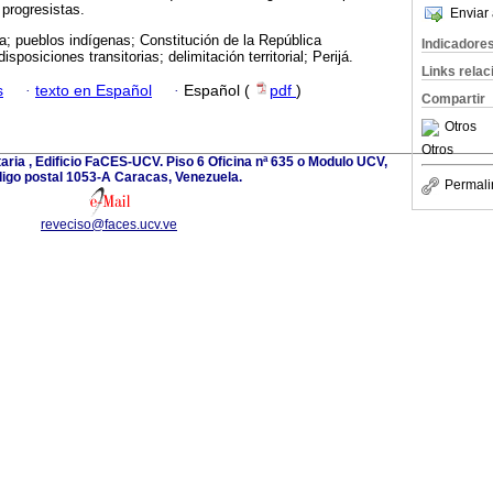
progresistas.
Enviar 
; pueblos indígenas; Constitución de la República
Indicadore
sposiciones transitorias; delimitación territorial; Perijá.
Links rela
s
·
texto en Español
·
Español (
pdf
)
Compartir
Otros
Otros
aria , Edificio FaCES-UCV. Piso 6 Oficina nª 635 o Modulo UCV,
igo postal 1053-A Caracas, Venezuela.
Permali
reveciso@faces.ucv.ve