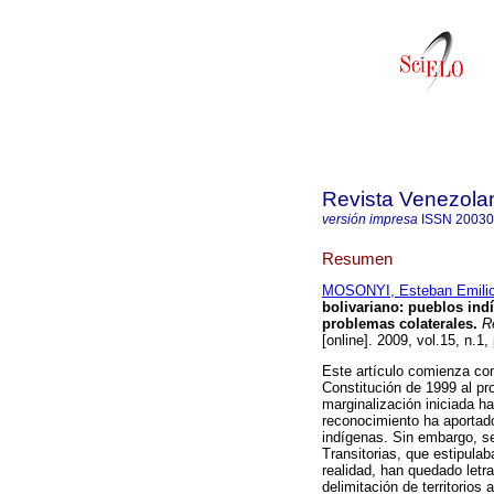
Revista Venezola
versión impresa
ISSN
20030
Resumen
MOSONYI, Esteban Emili
bolivariano
:
pueblos ind
problemas colaterales
.
Re
[online]. 2009, vol.15, n.
Este artículo comienza con
Constitución de 1999 al pr
marginalización iniciada 
reconocimiento ha aportad
indígenas. Sin embargo, s
Transitorias, que estipula
realidad, han quedado let
delimitación de territorio