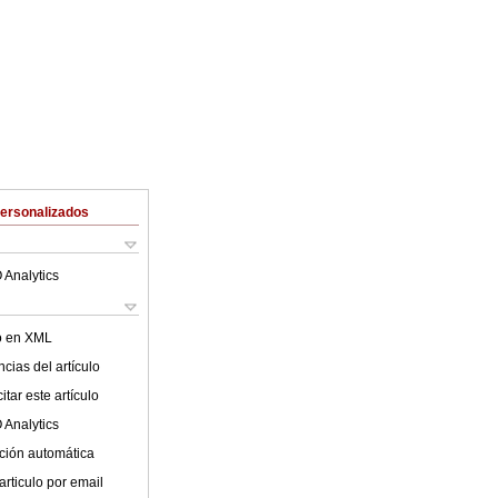
Personalizados
 Analytics
lo en XML
cias del artículo
tar este artículo
 Analytics
ción automática
articulo por email