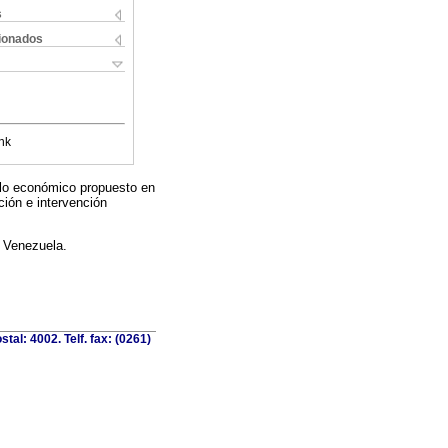
s
cionados
nk
delo económico propuesto en
ción e intervención
e Venezuela.
al: 4002. Telf. fax: (0261)