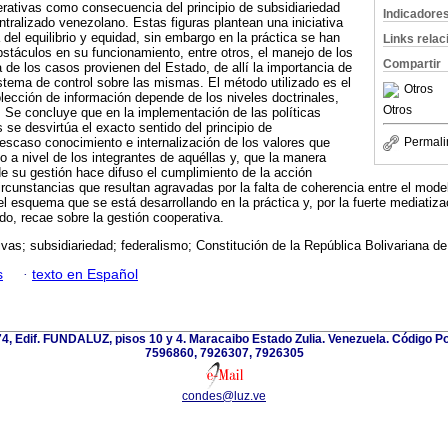
erativas como consecuencia del principio de subsidiariedad
Indicadore
ntralizado venezolano. Estas figuras plantean una iniciativa
del equilibrio y equidad, sin embargo en la práctica se han
Links rela
obstáculos en su funcionamiento, entre otros, el manejo de los
Compartir
 de los casos provienen del Estado, de allí la importancia de
tema de control sobre las mismas. El método utilizado es el
Otros
olección de información depende de los niveles doctrinales,
Otros
s. Se concluye que en la implementación de las políticas
s se desvirtúa el exacto sentido del principio de
 escaso conocimiento e internalización de los valores que
Permali
o a nivel de los integrantes de aquéllas y, que la manera
de su gestión hace difuso el cumplimiento de la acción
circunstancias que resultan agravadas por la falta de coherencia entre el mo
el esquema que se está desarrollando en la práctica y, por la fuerte mediatiza
do, recae sobre la gestión cooperativa.
vas; subsidiariedad; federalismo; Constitución de la República Bolivariana d
s
·
texto en Español
74, Edif. FUNDALUZ, pisos 10 y 4. Maracaibo Estado Zulia. Venezuela. Código Post
7596860, 7926307, 7926305
condes@luz.ve