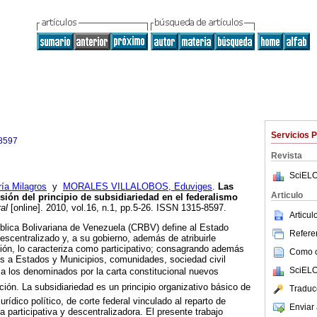
Servicios 
8597
Revista
SciELO
a Milagros
y
MORALES VILLALOBOS, Eduviges
.
Las
Articulo
ión del principio de subsidiariedad en el federalismo
al
[online]. 2010, vol.16, n.1, pp.5-26. ISSN 1315-8597.
Articu
blica Bolivariana de Venezuela (CRBV) define al Estado
Referen
scentralizado y, a su gobierno, además de atribuirle
ión, lo caracteriza como participativo; consagrando además
Como ci
ios a Estados y Municipios, comunidades, sociedad civil
SciELO
 a los denominados por la carta constitucional nuevos
ción. La subsidiariedad es un principio organizativo básico de
Traduc
urídico político, de corte federal vinculado al reparto de
Enviar 
 participativa y descentralizadora. El presente trabajo