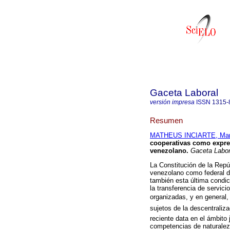
Gaceta Laboral
versión impresa
ISSN
1315-
Resumen
MATHEUS INCIARTE, Marí
cooperativas como expres
venezolano
.
Gaceta Labor
La Constitución de la Repú
venezolano como federal de
también esta última condic
la transferencia de servic
organizadas, y en general,
sujetos de la descentraliza
reciente data en el ámbito j
competencias de naturaleza