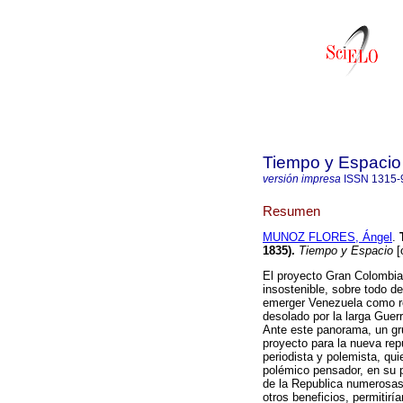
Tiempo y Espacio
versión impresa
ISSN
1315-
Resumen
MUNOZ FLORES, Ángel
.
1835)
.
Tiempo y Espacio
[
El proyecto Gran Colombia
insostenible, sobre todo d
emerger Venezuela como rep
desolado por la larga Guer
Ante este panorama, un gru
proyecto para la nueva rep
periodista y polemista, qu
polémico pensador, en su p
de la Republica numerosas 
otros beneficios, permitirí