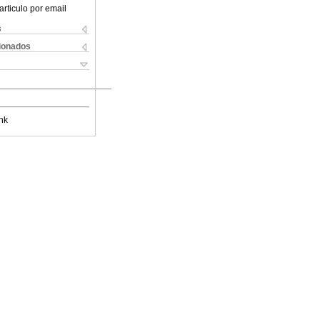
articulo por email
s
cionados
nk