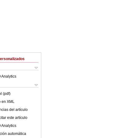
Personalizados
 Analytics
l (pdf)
lo en XML
cias del artículo
tar este artículo
 Analytics
ción automática