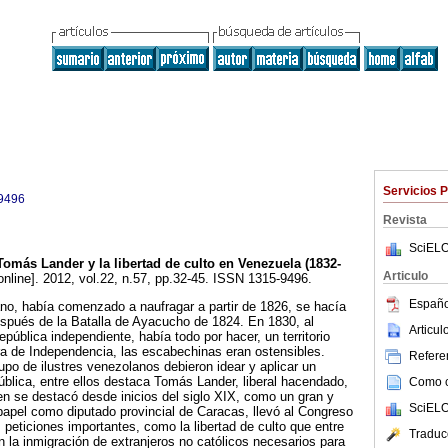
Servicios 
9496
Revista
SciELO
Tomás Lander y la libertad de culto en Venezuela (1832-
Articulo
online]. 2012, vol.22, n.57, pp.32-45. ISSN 1315-9496.
Españo
no, había comenzado a naufragar a partir de 1826, se hacía
espués de la Batalla de Ayacucho de 1824. En 1830, al
Articu
ública independiente, había todo por hacer, un territorio
ra de Independencia, las escabechinas eran ostensibles.
Referen
po de ilustres venezolanos debieron idear y aplicar un
ública, entre ellos destaca Tomás Lander, liberal hacendado,
Como ci
ien se destacó desde inicios del siglo XIX, como un gran y
SciELO
apel como diputado provincial de Caracas, llevó al Congreso
peticiones importantes, como la libertad de culto que entre
Traduc
an la inmigración de extranjeros no católicos necesarios para