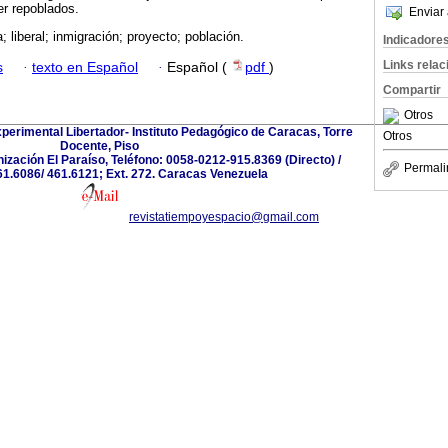
er repoblados.
Enviar 
; liberal; inmigración; proyecto; población.
Indicadore
Links rela
s
·
texto en Español
·
Español (
pdf
)
Compartir
Otros
erimental Libertador- Instituto Pedagógico de Caracas, Torre
Otros
Docente, Piso
nización El Paraíso, Teléfono: 0058-0212-915.8369 (Directo) /
Permali
61.6086/ 461.6121; Ext. 272. Caracas Venezuela
revistatiempoyespacio@gmail.com