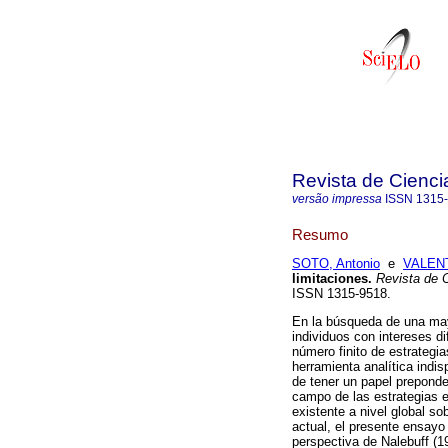
Revista de Cienci
versão impressa
ISSN
1315
Resumo
SOTO, Antonio
e
VALENT
limitaciones
.
Revista de C
ISSN 1315-9518.
En la búsqueda de una may
individuos con intereses di
número finito de estrategia
herramienta analítica indi
de tener un papel preponde
campo de las estrategias e
existente a nivel global so
actual, el presente ensayo
perspectiva de Nalebuff (1