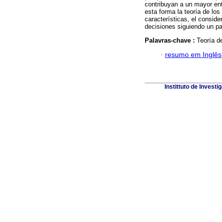
contribuyan a un mayor ent
esta forma la teoría de lo
características, el consid
decisiones siguiendo un p
Palavras-chave :
Teoría d
·
resumo em Inglês
Instittuto de Invest