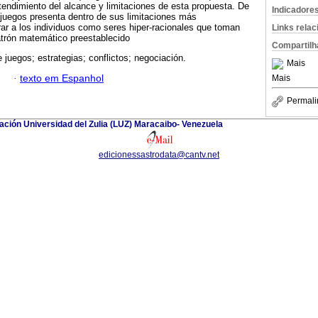
endimiento del alcance y limitaciones de esta propuesta. De
Indicadore
s juegos presenta dentro de sus limitaciones más
erar a los individuos como seres hiper-racionales que toman
Links rela
atrón matemático preestablecido
Compartilh
e juegos; estrategias; conflictos; negociación.
Mais
·
texto em Espanhol
Mais
Permali
igación Universidad del Zulia (LUZ) Maracaibo- Venezuela
edicionessastrodata@cantv.net