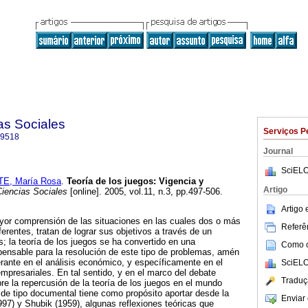
as Sociales
Serviços P
-9518
Journal
SciELO
E, María Rosa
.
Teoría de los juegos
:
Vigencia y
Artigo
iencias Sociales
[online]. 2005, vol.11, n.3, pp.497-506.
Artigo
or comprensión de las situaciones en las cuales dos o más
Referên
ferentes, tratan de lograr sus objetivos a través de un
s; la teoría de los juegos se ha convertido en una
Como ci
spensable para la resolución de este tipo de problemas, amén
rante en el análisis económico, y específicamente en el
SciELO
mpresariales. En tal sentido, y en el marco del debate
Traduç
bre la repercusión de la teoría de los juegos en el mundo
 de tipo documental tiene como propósito aportar desde la
Enviar 
997) y Shubik (1959), algunas reflexiones teóricas que