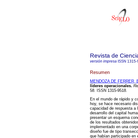
Revista de Cienci
versión impresa
ISSN
1315-
Resumen
MENDOZA DE FERRER, E
líderes operacionales
.
Rev
58. ISSN 1315-9518.
En el mundo de rápido y co
hoy, se hace necesario dis
capacidad de respuesta a l
desarrollo del capital huma
presentar un esquema conce
de los resultados obtenido
implementado en una corpo
diseño fue de tipo transecc
que habían participado en 