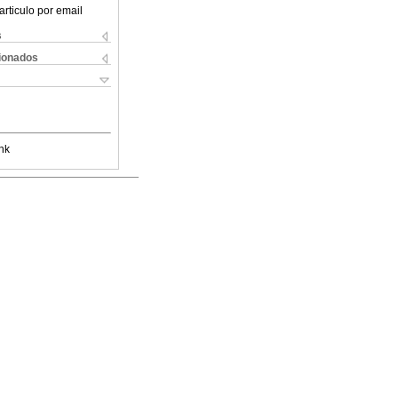
articulo por email
s
cionados
nk