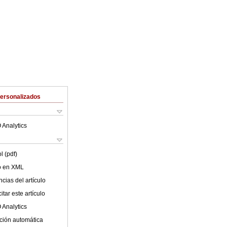
Personalizados
 Analytics
l (pdf)
lo en XML
cias del artículo
tar este artículo
 Analytics
ción automática