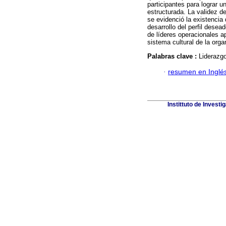
participantes para lograr un
estructurada. La validez d
se evidenció la existencia
desarrollo del perfil dese
de líderes operacionales ap
sistema cultural de la orga
Palabras clave :
Liderazgo
·
resumen en Inglé
Instittuto de Invest