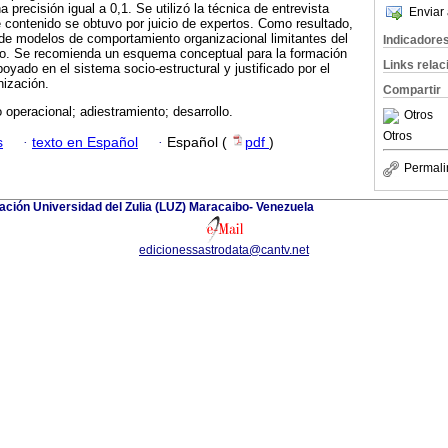
a precisión igual a 0,1. Se utilizó la técnica de entrevista
Enviar 
e contenido se obtuvo por juicio de expertos. Como resultado,
 de modelos de comportamiento organizacional limitantes del
Indicadore
ado. Se recomienda un esquema conceptual para la formación
Links rela
oyado en el sistema socio-estructural y justificado por el
nización.
Compartir
 operacional; adiestramiento; desarrollo.
Otros
Otros
s
·
texto en Español
·
Español (
pdf
)
Permali
igación Universidad del Zulia (LUZ) Maracaibo- Venezuela
edicionessastrodata@cantv.net