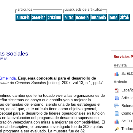
as Sociales
Servicios 
9518
Revista
SciELO
rmelinda
.
Esquema conceptual para el desarrollo de
Articulo
ista de Ciencias Sociales
[online]. 2007, vol.13, n.1, pp.47-
Españo
ntinuo cambio que le ha tocado vivir a las organizaciones de
Articu
eñar sistemas de apoyo que contribuyan a mejorar la
as demandas del entorno, siendo una de las estrategias el
Referen
no, de allí que, este artículo tiene como objetivo general,
ptual para el desarrollo de líderes operacionales en función
Como ci
s en la evaluación del programa de desarrollo supervisorio
SciELO
ración venezolana con miras a mejorar su competitividad. El
ional descriptivo, el universo investigado fue de 303 sujetos
Traduc
el programa a ser evaluado. La muestra fue de 82