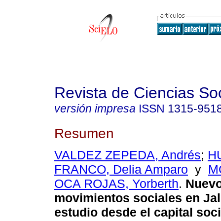
Revista de Ciencias So
versión impresa
ISSN
1315-951
Resumen
VALDEZ ZEPEDA, Andrés
;
H
FRANCO, Delia Amparo
y
M
OCA ROJAS, Yorberth
.
Nuev
movimientos sociales en Jal
estudio desde el capital soci