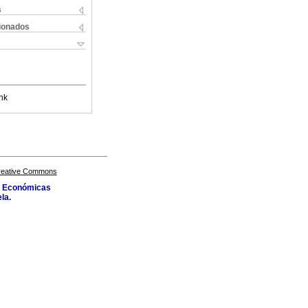
s
cionados
nk
Creative Commons
as Económicas
la.