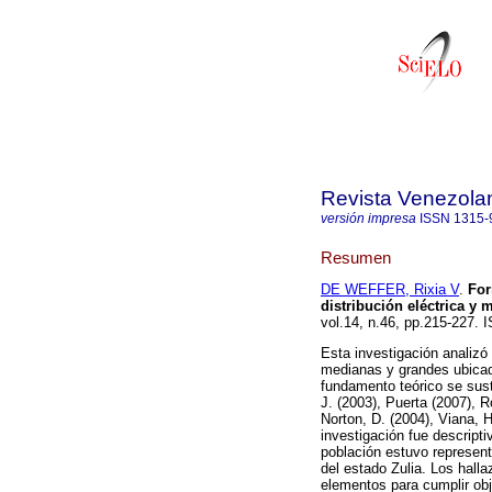
Revista Venezola
versión impresa
ISSN
1315-
Resumen
DE WEFFER, Rixia V
.
For
distribución eléctrica y 
vol.14, n.46, pp.215-227.
Esta investigación analizó
medianas y grandes ubicada
fundamento teórico se sust
J. (2003), Puerta (2007), 
Norton, D. (2004), Viana, H.
investigación fue descript
población estuvo represent
del estado Zulia. Los hall
elementos para cumplir obj