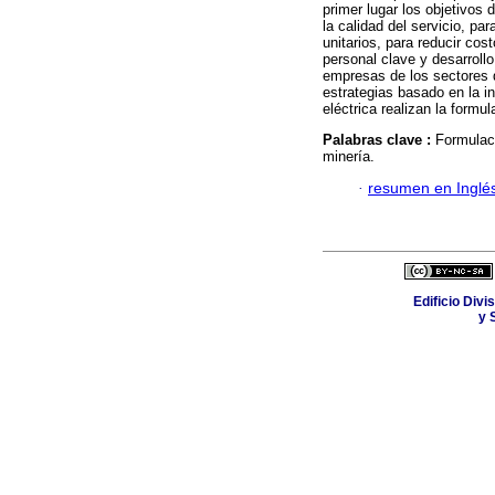
primer lugar los objetivos
la calidad del servicio, pa
unitarios, para reducir cos
personal clave y desarroll
empresas de los sectores 
estrategias basado en la i
eléctrica realizan la form
Palabras clave :
Formulaci
minería.
·
resumen en Inglé
Edificio Div
y 