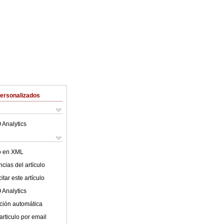
Personalizados
 Analytics
lo en XML
cias del artículo
tar este artículo
 Analytics
ción automática
articulo por email