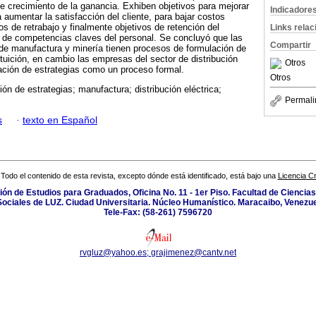
 de crecimiento de la ganancia. Exhiben objetivos para mejorar
Indicadore
ra aumentar la satisfacción del cliente, para bajar costos
tos de retrabajo y finalmente objetivos de retención del
Links rela
o de competencias claves del personal. Se concluyó que las
Compartir
de manufactura y minería tienen procesos de formulación de
ntuición, en cambio las empresas del sector de distribución
Otros
ulación de estrategias como un proceso formal.
Otros
ón de estrategias; manufactura; distribución eléctrica;
Permali
s
·
texto en Español
Todo el contenido de esta revista, excepto dónde está identificado, está bajo una
Licencia 
isión de Estudios para Graduados, Oficina No. 11 - 1er Piso. Facultad de Cienci
Sociales de LUZ. Ciudad Universitaria. Núcleo Humanístico. Maracaibo, Venezue
Tele-Fax: (58-261) 7596720
rvgluz@yahoo.es; grajimenez@cantv.net