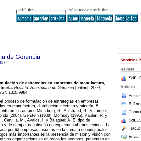
na de Gerencia
Servicios 
9984
Revista
SciELO
mulación de estrategias en empresas de manufactura,
Articulo
minería
.
Revista Venezolana de Gerencia
[online]. 2009,
 ISSN 1315-9984.
Articu
 el proceso de formulación de estrategias en empresas
Referen
s en manufactura, distribución eléctrica y minería. El
ento en los autores Mintzberg, H.; Ahlstrand, B.; y Lampel,
Como ci
Ronda (2004), Gerstein (1988), Morrisey (1996), Kaplan, R. y
, Cervilla, M., Avalos, I. y Balaguer, A. El tipo de
SciELO
iva y de campo, con diseño no experimental transeccional. La
Traduc
ada por 63 empresas inscritas en la cámara de industriales
azgos más importantes es la presencia de misión y visión con
Enviar 
etivos organizacionales en todos los sectores, presentan en