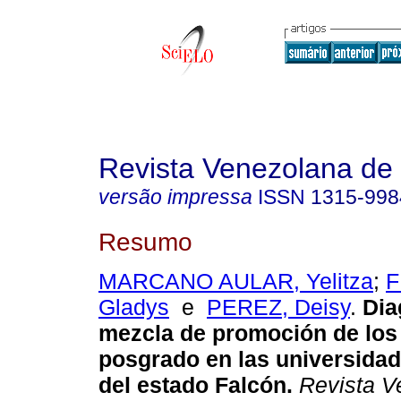
Revista Venezolana de
versão impressa
ISSN
1315-998
Resumo
MARCANO AULAR, Yelitza
;
F
Gladys
e
PEREZ, Deisy
.
Dia
mezcla de promoción de los
posgrado en las universidad
del estado Falcón
.
Revista V