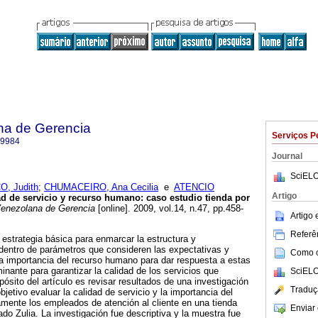
na de Gerencia
Serviços P
-9984
Journal
SciELO
, Judith
;
CHUMACEIRO, Ana Cecilia
e
ATENCIO
Artigo
ad de servicio y recurso humano
:
caso estudio tienda por
enezolana de Gerencia
[online]. 2009, vol.14, n.47, pp.458-
Artigo
Referên
 estrategia básica para enmarcar la estructura y
 dentro de parámetros que consideren las expectativas y
Como ci
la importancia del recurso humano para dar respuesta a estas
inante para garantizar la calidad de los servicios que
SciELO
opósito del artículo es revisar resultados de una investigación
Traduç
jetivo evaluar la calidad de servicio y la importancia del
mente los empleados de atención al cliente en una tienda
Enviar 
do Zulia. La investigación fue descriptiva y la muestra fue