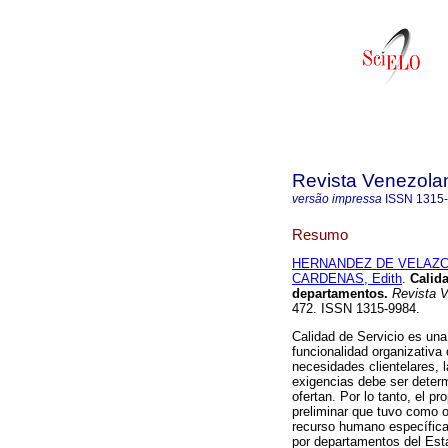
Revista Venezola
versão impressa
ISSN
1315
Resumo
HERNANDEZ DE VELAZCO
CARDENAS, Edith
.
Calid
departamentos
.
Revista V
472. ISSN 1315-9984.
Calidad de Servicio es una
funcionalidad organizativa
necesidades clientelares, 
exigencias debe ser determ
ofertan. Por lo tanto, el pr
preliminar que tuvo como ob
recurso humano específica
por departamentos del Esta