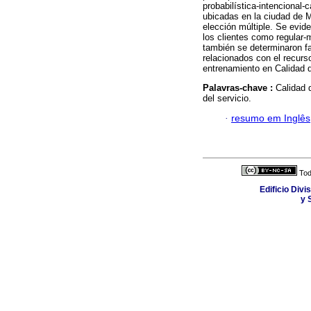
probabilística-intencional-
ubicadas en la ciudad de M
elección múltiple. Se evide
los clientes como regular-
también se determinaron fa
relacionados con el recur
entrenamiento en Calidad 
Palavras-chave :
Calidad 
del servicio.
·
resumo em Inglês
Tod
Edificio Div
y 