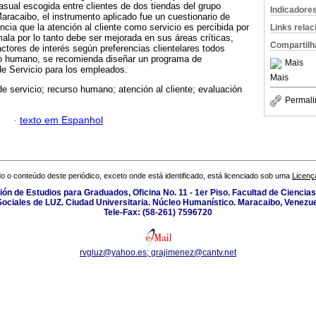
casual escogida entre clientes de dos tiendas del grupo
Indicadore
aracaibo, el instrumento aplicado fue un cuestionario de
ncia que la atención al cliente como servicio es percibida por
Links rela
mala por lo tanto debe ser mejorada en sus áreas críticas,
Compartilh
ctores de interés según preferencias clientelares todos
so humano, se recomienda diseñar un programa de
Mais
de Servicio para los empleados.
Mais
de servicio; recurso humano; atención al cliente; evaluación
Permali
·
texto em Espanhol
o o conteúdo deste periódico, exceto onde está identificado, está licenciado sob uma
Licenç
isión de Estudios para Graduados, Oficina No. 11 - 1er Piso. Facultad de Cienci
Sociales de LUZ. Ciudad Universitaria. Núcleo Humanístico. Maracaibo, Venezue
Tele-Fax: (58-261) 7596720
rvgluz@yahoo.es; grajimenez@cantv.net