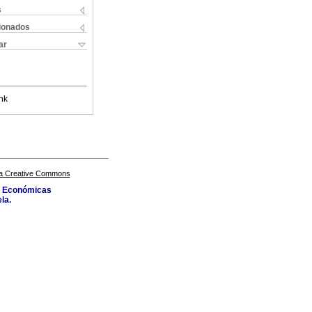
s
cionados
ar
nk
a Creative Commons
as Económicas
la.