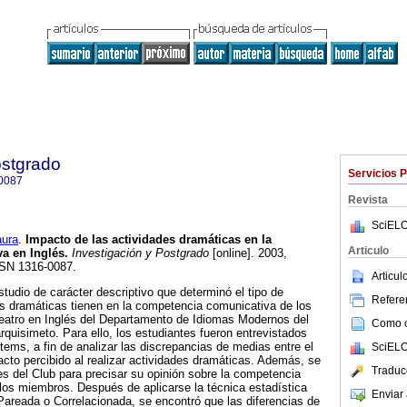
ostgrado
Servicios 
0087
Revista
SciELO
ura
.
Impacto de las actividades dramáticas en la
Articulo
a en Inglés.
Investigación y Postgrado
[online]. 2003,
SSN 1316-0087.
Articu
tudio de carácter descriptivo que determinó el tipo de
Referen
es dramáticas tienen en la competencia comunicativa de los
Teatro en Inglés del Departamento de Idiomas Modernos del
Como ci
rquisimeto. Para ello, los estudiantes fueron entrevistados
tems, a fin de analizar las discrepancias de medias entre el
SciELO
cto percibido al realizar actividades dramáticas. Además, se
Traduc
es del Club para precisar su opinión sobre la competencia
los miembros. Después de aplicarse la técnica estadística
Enviar 
Pareada o Correlacionada, se encontró que las diferencias de