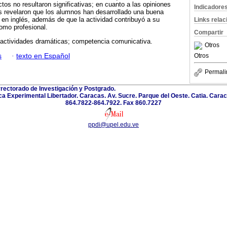
tos no resultaron significativas; en cuanto a las opiniones
Indicadore
s revelaron que los alumnos han desarrollado una buena
en inglés, además de que la actividad contribuyó a su
Links rela
omo profesional.
Compartir
 actividades dramáticas; competencia comunicativa.
Otros
s
·
texto en Español
Otros
Permali
rectorado de Investigación y Postgrado.
a Experimental Libertador. Caracas. Av. Sucre. Parque del Oeste. Catia. Carac
864.7822-864.7922. Fax 860.7227
ppdi@upel.edu.ve