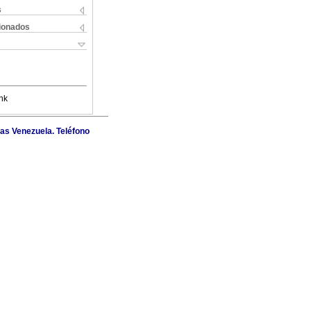
s
cionados
nk
as Venezuela. Teléfono