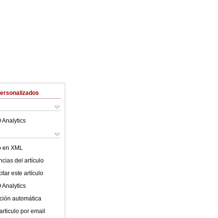
Personalizados
 Analytics
lo en XML
cias del artículo
tar este artículo
 Analytics
ción automática
articulo por email