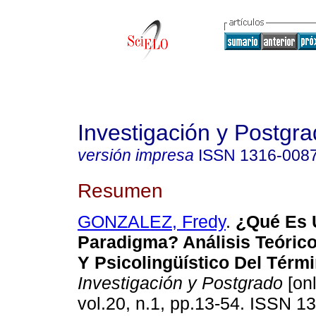
Investigación y Postgr
versión impresa
ISSN
1316-008
Resumen
GONZALEZ, Fredy
.
¿
Qué Es 
Paradigma? Análisis Teóric
Y Psicolingüístico Del Térm
Investigación y Postgrado
[onl
vol.20, n.1, pp.13-54. ISSN 1