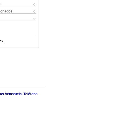
s
cionados
nk
as Venezuela. Teléfono