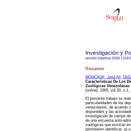
Investigación y P
versión impresa
ISSN
1316-
Resumen
MONCADA, José Alí
;
DIA
Características De Los 
Zoológicas Venezolanas 
[online]. 2005, vol.20, n.
El presente trabajo se real
particularidades de los de
venezolanos, de acuerdo co
disponibles y las activid
investigación de campo de t
de una encuesta auto-admin
zoológicas que existían en
permitieron identificar: a) 