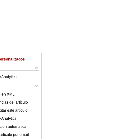
Personalizados
 Analytics
lo en XML
cias del artículo
tar este artículo
 Analytics
ción automática
articulo por email