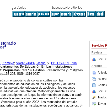
ostgrado
Servicios 
0087
Revista
SciELO
Z, Esmeya
;
ARANGUREN, Jesús
y
PELLEGRINI, Nila
.
Articulo
Departamentos De Educación En Las Instalaciones
Y Propuestas Para Su Gestión
.
Investigación y Postgrado
Articu
1, pp.175-205. ISSN 1316-0087.
Referen
izó con el propósito de conocer cuáles son las
partamentos de educación en los zoológicos y acuarios
Como ci
n la tipología del educador de zoológico, los recursos
ades educativas que ofrecen. Metodológicamente es una
SciELO
ipo descriptivo, en la que la información se obtuvo a partir
Traduc
istrada enviada a los gestores de las 17 instalaciones
 Venezuela para el año 2002. Los resultados del estudio
Enviar 
características de las instalaciones zoológicas y acuarios; b)