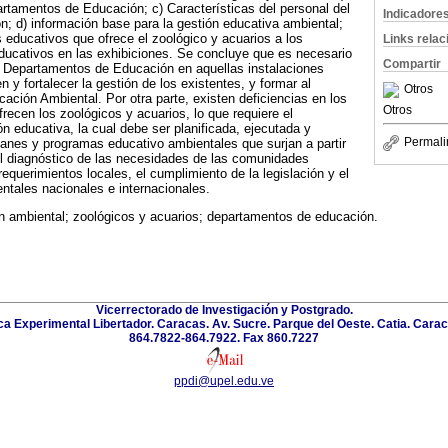
artamentos de Educación; c) Características del personal del
Indicadore
; d) información base para la gestión educativa ambiental;
s educativos que ofrece el zoológico y acuarios a los
Links rela
educativos en las exhibiciones. Se concluye que es necesario
Compartir
os Departamentos de Educación en aquellas instalaciones
 y fortalecer la gestión de los existentes, y formar al
Otros
cación Ambiental. Por otra parte, existen deficiencias en los
Otros
recen los zoológicos y acuarios, lo que requiere el
n educativa, la cual debe ser planificada, ejecutada y
Permali
anes y programas educativo ambientales que surjan a partir
 el diagnóstico de las necesidades de las comunidades
requerimientos locales, el cumplimiento de la legislación y el
entales nacionales e internacionales.
n ambiental; zoológicos y acuarios; departamentos de educación.
Vicerrectorado de Investigación y Postgrado.
a Experimental Libertador. Caracas. Av. Sucre. Parque del Oeste. Catia. Carac
864.7822-864.7922. Fax 860.7227
ppdi@upel.edu.ve