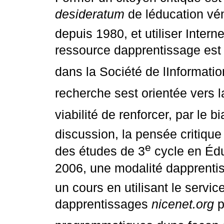
desideratum
de léducation v
depuis 1980, et utiliser Inter
ressource dapprentissage est 
dans la Société de lInformatio
recherche sest orientée vers l
viabilité de renforcer, par le b
discussion, la pensée critique
e
des études de 3
cycle en Édu
2006, une modalité dapprent
un cours en utilisant le servic
dapprentissages
nicenet.org
p