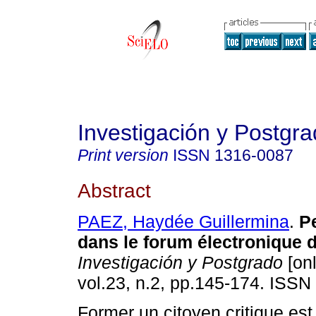
Investigación y Postgr
Print version
ISSN
1316-0087
Abstract
PAEZ, Haydée Guillermina
.
P
dans le forum électronique 
Investigación y Postgrado
[onl
vol.23, n.2, pp.145-174. ISSN
Former un citoyen critique est