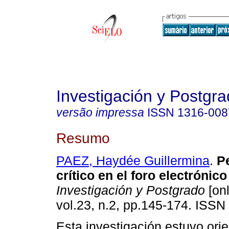
Investigación y Postgr
versão impressa
ISSN
1316-008
Resumo
PAEZ, Haydée Guillermina
.
P
crítico en el foro electrónic
Investigación y Postgrado
[onl
vol.23, n.2, pp.145-174. ISSN
Esta investigación estuvo ori