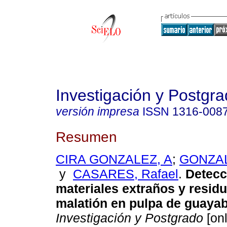
Investigación y Postgr
versión impresa
ISSN
1316-008
Resumen
CIRA GONZALEZ, A
;
GONZAL
y
CASARES, Rafael
.
Detecc
materiales extraños y resid
malatión en pulpa de guaya
Investigación y Postgrado
[onl