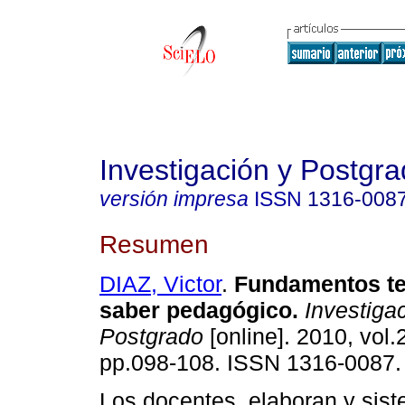
Investigación y Postgr
versión impresa
ISSN
1316-008
Resumen
DIAZ, Victor
.
Fundamentos te
saber pedagógico
.
Investigac
Postgrado
[online]. 2010, vol.
pp.098-108. ISSN 1316-0087.
Los docentes, elaboran y sis