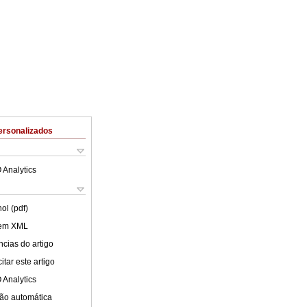
ersonalizados
 Analytics
ol (pdf)
 em XML
cias do artigo
tar este artigo
 Analytics
ão automática