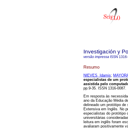
Investigación y P
versão impressa
ISSN
1316
Resumo
NIEVES, Idamis
;
MAYORA,
especialistas de um protó
assistida pelo computad
pp.9-35. ISSN 1316-0087.
Em resposta às necessidad
ano da Educação Média de
delineado um protótipo de
Extensiva em Inglês. No pr
especialistas do protótipo
universitárias considerada
leitura em inglês foram es
avaliaram positivamente v