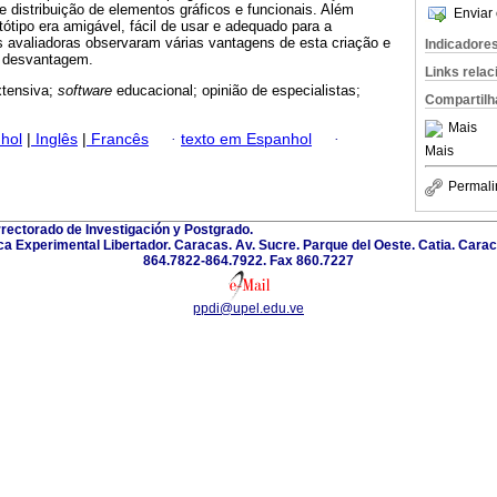
e distribuição de elementos gráficos e funcionais. Além
Enviar 
tótipo era amigável, fácil de usar e adequado para a
s avaliadoras observaram várias vantagens de esta criação e
Indicadore
 desvantagem.
Links rela
extensiva;
software
educacional; opinião de especialistas;
Compartilh
Mais
hol
|
Inglês
|
Francês
·
texto em Espanhol
·
Mais
Permali
rectorado de Investigación y Postgrado.
a Experimental Libertador. Caracas. Av. Sucre. Parque del Oeste. Catia. Carac
864.7822-864.7922. Fax 860.7227
ppdi@upel.edu.ve