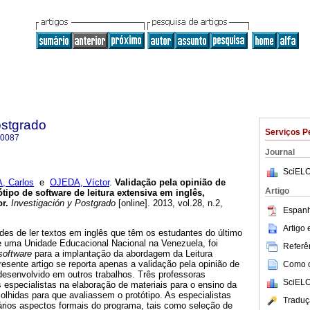
ostgrado
Serviços P
-0087
Journal
SciELO
 Carlos
e
OJEDA, Víctor
.
Validação pela opinião de
Artigo
tipo de software de leitura extensiva em inglês,
or
.
Investigación y Postgrado
[online]. 2013, vol.28, n.2,
Espanh
Artigo
es de ler textos em inglês que têm os estudantes do último
 uma Unidade Educacional Nacional na Venezuela, foi
Referên
software
para a implantação da abordagem da Leitura
esente artigo se reporta apenas a validação pela opinião de
Como ci
 desenvolvido em outros trabalhos. Três professoras
SciELO
s especialistas na elaboração de materiais para o ensino da
colhidas para que avaliassem o protótipo. As especialistas
Traduç
ários aspectos formais do programa, tais como seleção de