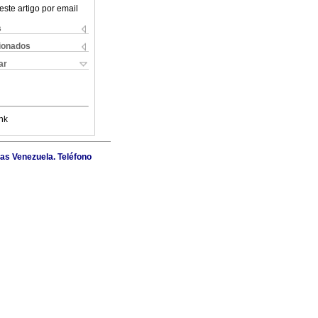
este artigo por email
s
cionados
ar
nk
as Venezuela. Teléfono