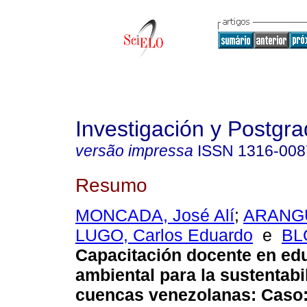
Investigación y Postgr
versão impressa
ISSN
1316-008
Resumo
MONCADA, José Alí
;
ARANGU
LUGO, Carlos Eduardo
e
BL
Capacitación docente en ed
ambiental para la sustentabi
cuencas venezolanas
:
Caso: