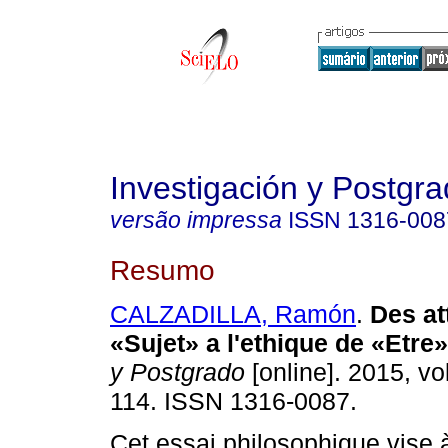
Investigación y Postgr
versão impressa
ISSN
1316-008
Resumo
CALZADILLA, Ramón
.
Des at
«Sujet» a l'ethique de «Etre»
y Postgrado
[online]. 2015, vo
114. ISSN 1316-0087.
Cet essai philosophique vise 