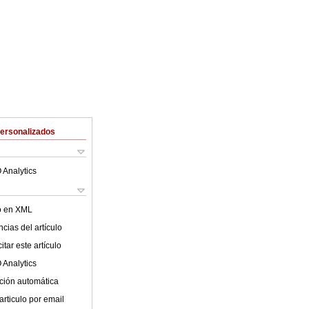
Personalizados
 Analytics
lo en XML
cias del artículo
tar este artículo
 Analytics
ción automática
articulo por email