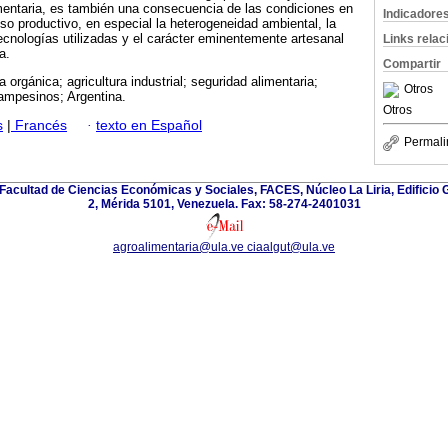
imentaria, es también una consecuencia de las condiciones en
Indicadore
eso productivo, en especial la heterogeneidad ambiental, la
tecnologías utilizadas y el carácter eminentemente artesanal
Links rela
a.
Compartir
ra orgánica; agricultura industrial; seguridad alimentaria;
Otros
ampesinos; Argentina.
Otros
s
|
Francés
·
texto en Español
Permali
Facultad de Ciencias Económicas y Sociales, FACES, Núcleo La Liria, Edificio 
2, Mérida 5101, Venezuela. Fax: 58-274-2401031
agroalimentaria@ula.ve ciaalgut@ula.ve