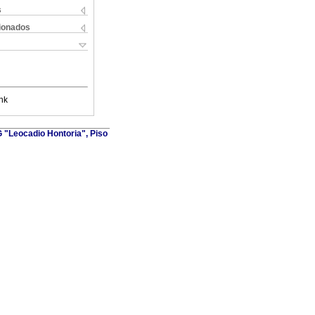
s
cionados
nk
G "Leocadio Hontoria", Piso