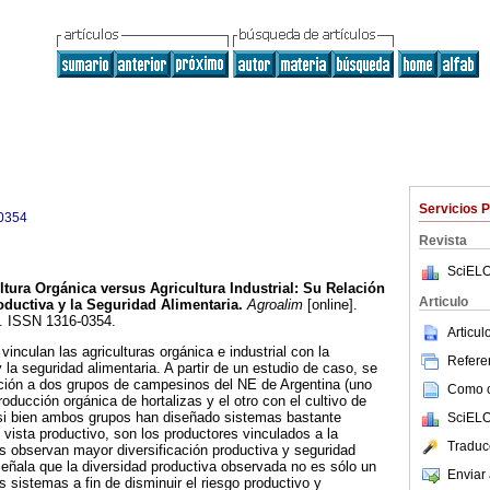
Servicios 
0354
Revista
SciELO
ltura Orgánica versus Agricultura Industrial
:
Su Relación
Articulo
oductiva y la Seguridad Alimentaria
.
Agroalim
[online].
9. ISSN 1316-0354.
Articu
vinculan las agriculturas orgánica e industrial con la
Referen
y la seguridad alimentaria. A partir de un estudio de caso, se
ación a dos grupos de campesinos del NE de Argentina (uno
Como ci
roducción orgánica de hortalizas y el otro con el cultivo de
si bien ambos grupos han diseñado sistemas bastante
SciELO
 vista productivo, son los productores vinculados a la
Traduc
es observan mayor diversificación productiva y seguridad
eñala que la diversidad productiva observada no es sólo un
Enviar 
s sistemas a fin de disminuir el riesgo productivo y