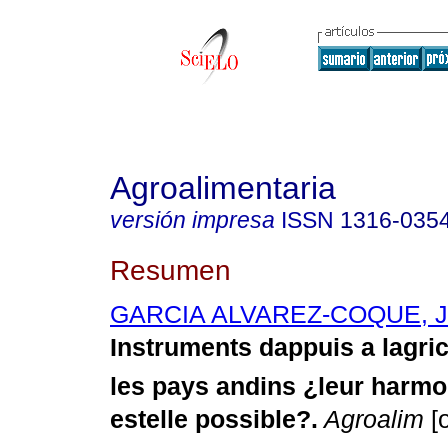
Agroalimentaria
versión impresa
ISSN
1316-035
Resumen
GARCIA ALVAREZ-COQUE, Jo
Instruments dappuis a lagri
les pays andins ¿leur harmo
estelle possible?
.
Agroalim
[o