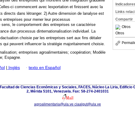
lyser des entreprises qui montrent une intégration graduelle
Indicadore
elles-ci commencent avec lexportation et finissent avec la
Links rela
s directs dans létranger. 2) Autre dimension de lanalyse est
Compartir
les entreprises pour mener leur processus
ce sens, le comportement des entreprises se caractérise
Otros
nce dun processus dinternationalisation individuel. La
Otros
actuation choisie par les entreprises sert aux fins détaler
Permali
s qui peuvent influencer la stratégie majoritairement choisie.
onalisation; entreprises agroalimentaires; coopération; Modèle
e; Espagne.
ñol
|
Inglés
·
texto en Español
Facultad de Ciencias Económicas y Sociales, FACES, Núcleo La Liria, Edificio 
2, Mérida 5101, Venezuela. Fax: 58-274-2401031
agroalimentaria@ula.ve ciaalgut@ula.ve