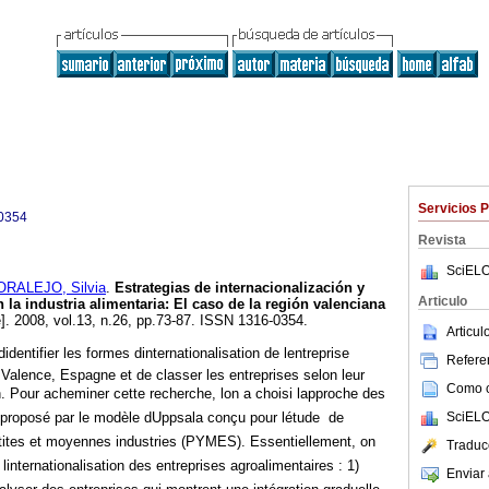
Servicios 
0354
Revista
SciELO
RALEJO, Silvia
.
Estrategias de internacionalización y
Articulo
 la industria alimentaria
:
El caso de la región valenciana
e]. 2008, vol.13, n.26, pp.73-87. ISSN 1316-0354.
Articu
didentifier les formes dinternationalisation de lentreprise
Referen
 Valence, Espagne et de classer les entreprises selon leur
Como ci
on. Pour acheminer cette recherche, lon a choisi lapproche des
SciELO
roposé par le modèle dUppsala conçu pour létude de
 petites et moyennes industries (PYMES). Essentiellement, on
Traduc
internationalisation des entreprises agroalimentaires : 1)
Enviar 