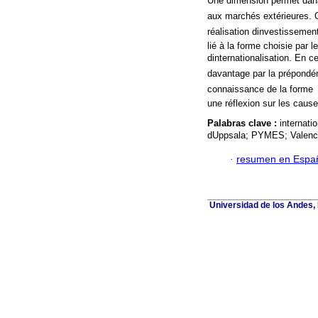
Une dimension permet dana
aux marchés extérieures. C
réalisation dinvestissement
lié à la forme choisie par 
dinternationalisation. En 
davantage par la prépondéra
connaissance de la forme d
une réflexion sur les cause
Palabras clave :
internati
dUppsala; PYMES; Valenc
·
resumen en Espa
Universidad de los Andes, 