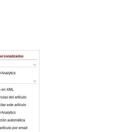
Personalizados
 Analytics
lo en XML
cias del artículo
tar este artículo
 Analytics
ción automática
articulo por email