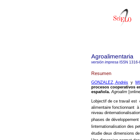
Agroalimentaria
versión impresa
ISSN
1316-
Resumen
GONZALEZ, Andrés
y
MO
procesos cooperativos en
española
.
Agroalim
[onlin
Lobjectif de ce travail est 
alimentaire fonctionnant à
niveau dinternationalisati
phases de développement p
linternationalisation des
étudie deux dimensions de l