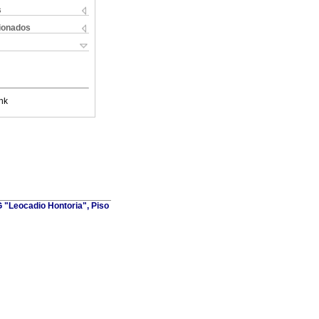
s
cionados
nk
G "Leocadio Hontoria", Piso