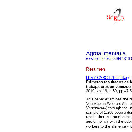
Agroalimentaria
versión impresa
ISSN
1316-
Resumen
LEVY-CARCIENTE, Sary
;
Primeros resultados de l
trabajadores en venezue
2010, vol.16, n.30, pp.47-
This paper examines the res
Venezuelan Workers Alimen
Venezuela»
) through the 
sample of 1.200 people du
result, that this mechanism
sector, jointly with the pub
workers to the alimentary be