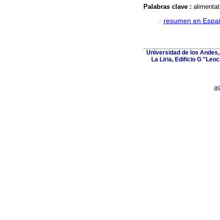
Palabras clave :
alimentat
·
resumen en Espa
Universidad de los Andes,
La Liria, Edificio G "Leo
ag