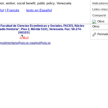
ion; worker; social benefit; public policy; Venezuela.
Indicadore
Links rela
ñol
|
Francés
·
texto en Español
Compartir
Otros
 Facultad de Ciencias Económicas y Sociales, FACES, Núcleo
Otros
cadio Hontoria", Piso 2, Mérida 5101, Venezuela. Fax: 58-274-
2401031
Permali
roalimentaria@ula.ve ciaalgut@ula.ve