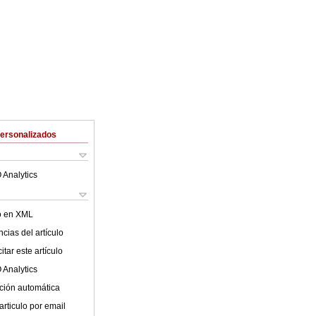
Personalizados
 Analytics
lo en XML
cias del artículo
tar este artículo
 Analytics
ción automática
articulo por email