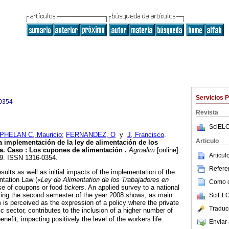
Servicios 
0354
Revista
SciELO
PHELAN C, Mauricio
;
FERNANDEZ, O
y
J, Francisco
.
Articulo
a implementación de la ley de alimentación de los
la.
Caso
:
Los cupones de alimentación
.
Agroalim
[online].
Articu
59. ISSN 1316-0354.
Referen
ults as well as initial impacts of the implementation of the
tation Law («
Ley de Alimentation de los Trabajadores en
Como ci
use of coupons or food
tickets
. An applied survey to a national
ring the second semester of the year 2008 shows, as main
SciELO
 is perceived as the expression of a policy where the private
Traduc
lic sector, contributes to the inclusion of a higher number of
nefit, impacting positively the level of the workers life.
Enviar 