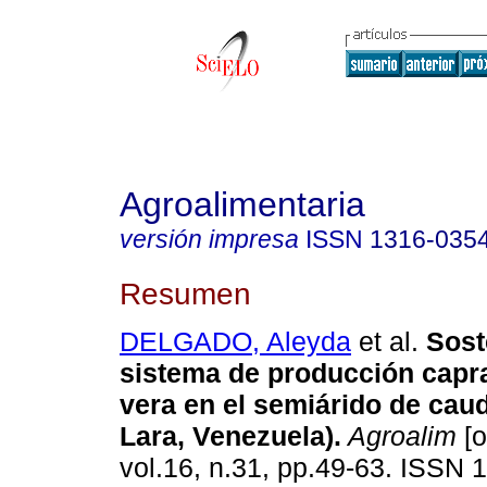
Agroalimentaria
versión impresa
ISSN
1316-035
Resumen
DELGADO, Aleyda
et al.
Sost
sistema de producción capra
vera en el semiárido de cau
Lara, Venezuela)
.
Agroalim
[o
vol.16, n.31, pp.49-63. ISSN 