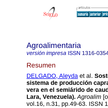
Agroalimentaria
versión impresa
ISSN
1316-035
Resumen
DELGADO, Aleyda
et al.
Sost
sistema de producción capra
vera en el semiárido de cau
Lara, Venezuela)
.
Agroalim
[o
vol.16, n.31, pp.49-63. ISSN 