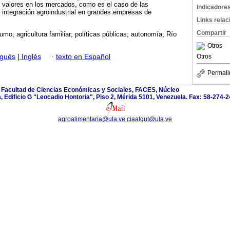
valores en los mercados, como es el caso de las
Indicadore
 integración agroindustrial en grandes empresas de
Links rela
Compartir
mo; agricultura familiar; políticas públicas; autonomía; Río
Otros
ugués
|
Inglés
·
texto en Español
Otros
Permali
 Facultad de Ciencias Económicas y Sociales, FACES, Núcleo
a, Edificio G "Leocadio Hontoria", Piso 2, Mérida 5101, Venezuela. Fax: 58-274
agroalimentaria@ula.ve ciaalgut@ula.ve