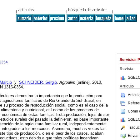
Servicios 
0354
Revista
SciELO
Marcio
y
SCHNEIDER, Sergio
.
Agroalim
[online]. 2010,
Articulo
SN 1316-0354.
Articu
tículo es demostrar la importancia que la producción para
 agricultores familiares de Rio Grande do Sul-Brasil, en
Referen
e su proceso de reproducción social, como es el caso de la
 alimentaria y nutricional, así como de los procesos de
Como ci
 y económica de estas familias. Esta producción, lejos de ser
tudios rurales del pasado la definieron, es base importante
SciELO
ención de la agricultura familiar rural, independientemente
Traduc
 integrados a los mercados. Asimismo, muchas veces las
este tipo de producción, o en el peor de los casos, acaban
Enviar 
ductivos; esto debido a que tales políticas incentivan