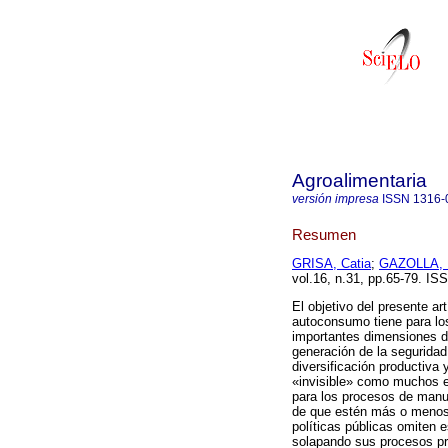
Agroalimentaria
versión impresa
ISSN
1316-
Resumen
GRISA, Catia
;
GAZOLLA, 
vol.16, n.31, pp.65-79. IS
El objetivo del presente ar
autoconsumo tiene para los
importantes dimensiones d
generación de la seguridad
diversificación productiva
«invisible» como muchos es
para los procesos de manut
de que estén más o menos
políticas públicas omiten 
solapando sus procesos pro