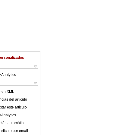
Personalizados
 Analytics
lo en XML
cias del artículo
tar este artículo
 Analytics
ción automática
articulo por email