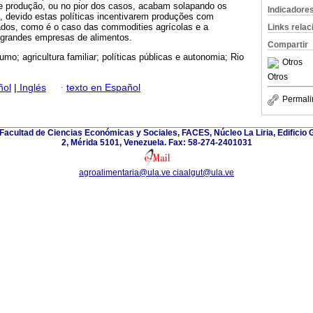
e produção, ou no pior dos casos, acabam solapando os
Indicadore
, devido estas políticas incentivarem produções com
dos, como é o caso das commodities agrícolas e a
Links rela
a grandes empresas de alimentos.
Compartir
mo; agricultura familiar; políticas públicas e autonomia; Rio
Otros
Otros
ñol
|
Inglés
·
texto en Español
Permali
Facultad de Ciencias Económicas y Sociales, FACES, Núcleo La Liria, Edificio 
2, Mérida 5101, Venezuela. Fax: 58-274-2401031
agroalimentaria@ula.ve ciaalgut@ula.ve