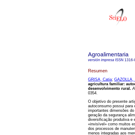
Agroalimentaria
versión impresa
ISSN
1316-
Resumen
GRISA, Catia
;
GAZOLLA, 
agricultura familiar: au
desenvolvimento rural
.
A
0354.
O objetivo do presente art
autoconsumo possui para os
importantes dimensões do 
geração da segurança alim
diversificação produtiva e
«invisível» como muitos es
dos processos de manutenç
menos integradas aos mer