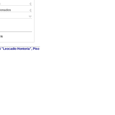
s
cionados
nk
G "Leocadio Hontoria", Piso