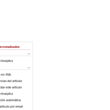
Personalizados
 Analytics
lo en XML
cias del artículo
tar este artículo
 Analytics
ción automática
articulo por email