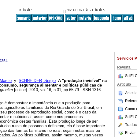
Servicios 
0354
Revista
SciELO
Marcio
y
SCHNEIDER, Sergio
.
A "produção invisível" na
Articulo
toconsumo, segurança alimentar e políticas públicas de
groalim
[online]. 2010, vol.16, n.31, pp.65-79. ISSN 1316-
Articu
Referen
igo é demonstrar a importância que a produção para
 agricultores familiares do Rio Grande do Sul-Brasil, em
Como ci
seu processo de reprodução social, como é o caso da
entar e nutricional, assim como nos processos
SciELO
 econômica destas famílias. Esta produção longe de ser
Traduc
tudos rurais do passado a definiram, ela é base importante
ão das formas familiares no rural, sejam estas mais ou
Enviar 
cados. As políticas públicas, assim mesmo, muitas vezes