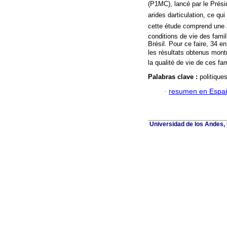
(P1MC), lancé par le Présid
arides darticulation, ce q
cette étude comprend une an
conditions de vie des famil
Brésil. Pour ce faire, 34 
les résultats obtenus montre
la qualité de vie de ces fam
Palabras clave :
politique
·
resumen en Espa
Universidad de los Andes, 