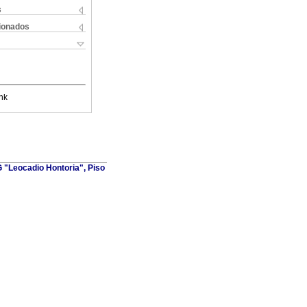
s
cionados
nk
G "Leocadio Hontoria", Piso