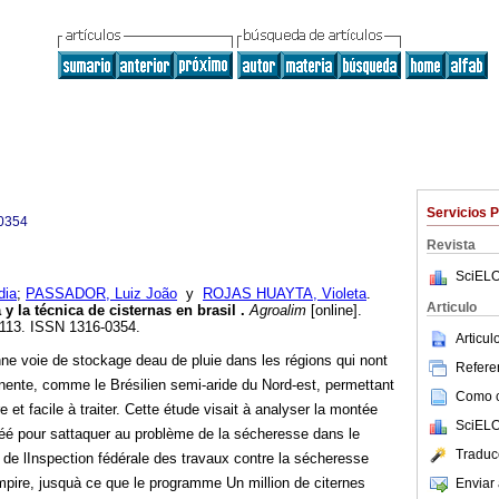
Servicios 
0354
Revista
SciELO
dia
;
PASSADOR, Luiz João
y
ROJAS HUAYTA, Violeta
.
Articulo
 y la técnica de cisternas en brasil
.
Agroalim
[online].
-113. ISSN 1316-0354.
Articu
ne voie de stockage deau de pluie dans les régions qui nont
Referen
ente, comme le Brésilien semi-aride du Nord-est, permettant
Como ci
re et facile à traiter. Cette étude visait à analyser la montée
SciELO
réé pour sattaquer au problème de la sécheresse dans le
Traduc
 de lInspection fédérale des travaux contre la sécheresse
ire, jusquà ce que le programme Un million de citernes
Enviar 