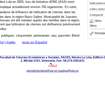
ent Lula en 2003, issu de linitiative dONG (ASA) semi-
Indicadore
ui implique actuellement environ 700 organismes. En outre,
Links rela
alyse de linfluence de lutilisation de citernes dans les
Compartir
les dans la région Baixo Salitre, Municipalité de Juazeiro,
entrevues ont été menées auprès des familles dans la région,
Otros
nt que lutilisation de citernes est dinfluencer positivement
Otros
illes.
Permali
s publiques; citoyenneté; partenariats; eau; pauvreté; Brésil.
ñol
|
Inglés
·
texto en Español
Facultad de Ciencias Económicas y Sociales, FACES, Núcleo La Liria, Edificio 
2, Mérida 5101, Venezuela. Fax: 58-274-2401031
agroalimentaria@ula.ve ciaalgut@ula.ve