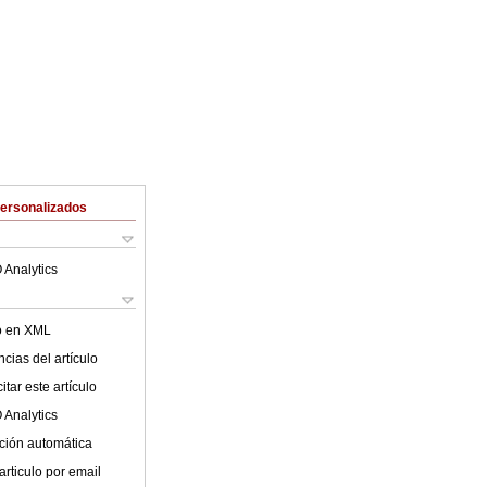
Personalizados
 Analytics
lo en XML
cias del artículo
tar este artículo
 Analytics
ción automática
articulo por email