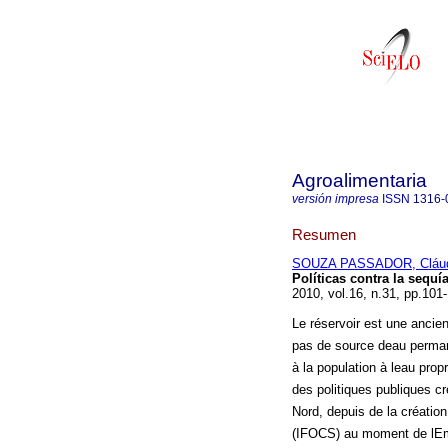
Agroalimentaria
versión impresa
ISSN
1316-
Resumen
SOUZA PASSADOR, Cláu
Políticas contra la sequía
2010, vol.16, n.31, pp.101
Le réservoir est une ancien
pas de source deau perman
à la population à leau prop
des politiques publiques c
Nord, depuis de la création
(IFOCS) au moment de lEmp