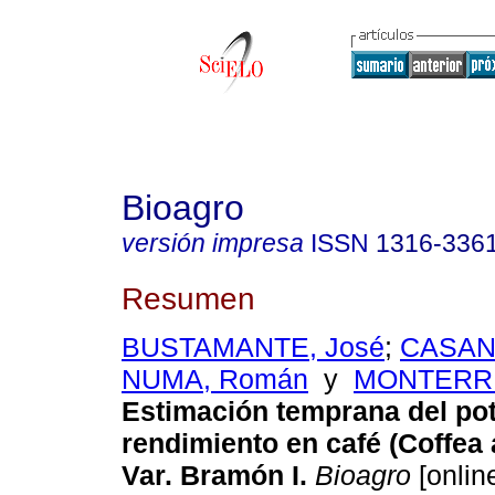
Bioagro
versión impresa
ISSN
1316-336
Resumen
BUSTAMANTE, José
;
CASAN
NUMA, Román
y
MONTERRE
Estimación temprana del pot
rendimiento en café (Coffea 
Var. Bramón I
.
Bioagro
[online