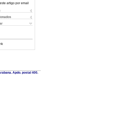
este artigo por email
s
cionados
ar
nk
rabana. Apdo. postal 400.