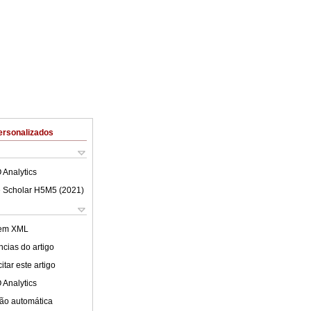
ersonalizados
 Analytics
 Scholar H5M5 (
2021
)
 em XML
cias do artigo
tar este artigo
 Analytics
ão automática