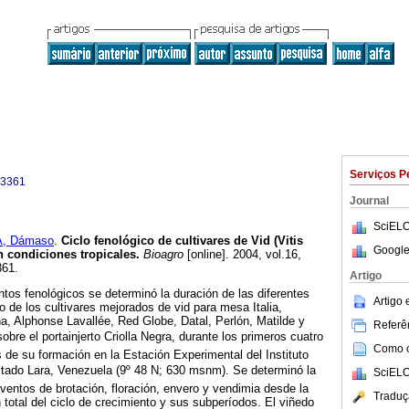
Serviços P
-3361
Journal
SciELO
, Dámaso
.
Ciclo fenológico de cultivares de Vid (Vitis
Google
n condiciones tropicales
.
Bioagro
[online]. 2004, vol.16,
361.
Artigo
ntos fenológicos se determinó la duración de las diferentes
Artigo
lo de los cultivares mejorados de vid para mesa Italia,
a, Alphonse Lavallée, Red Globe, Datal, Perlón, Matilde y
Referên
sobre el portainjerto Criolla Negra, durante los primeros cuatro
Como ci
 de su formación en la Estación Experimental del Instituto
tado Lara, Venezuela (9º 48 N; 630 msnm). Se determinó la
SciELO
ventos de brotación, floración, envero y vendimia desde la
Traduç
 total del ciclo de crecimiento y sus subperíodos. El viñedo