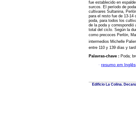
fue establecido en espalde
surcos. El período de poda
cultivares Sultanina, Perl
para el resto fue de 13-14 
poda, para todos los cultiv
de la poda y correspondió
total del ciclo. Según la du
como precoces Perlón, Mat
intermedios Michelle Palieri
entre 110 y 139 días y tar
Palavras-chave :
Poda; br
·
resumo em Inglês
Edificio La Colina. Deca