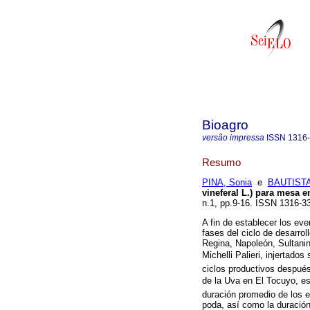
Bioagro
versão impressa
ISSN
1316
Resumo
PINA, Sonia
e
BAUTISTA
vineferal L.) para mesa e
n.1, pp.9-16. ISSN 1316-3
A fin de establecer los eve
fases del ciclo de desarrol
Regina, Napoleón, Sultanin
Michelli Palieri, injertados 
ciclos productivos después
de la Uva en El Tocuyo, es
duración promedio de los e
poda, así como la duración