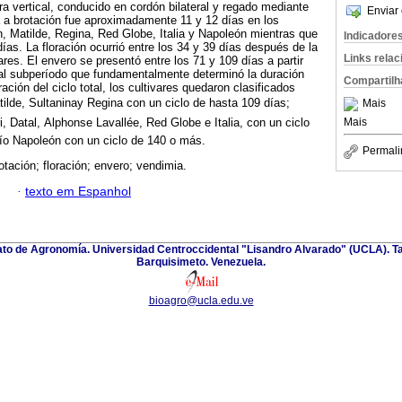
ra vertical, conducido en cordón bilateral y regado mediante
Enviar 
 a brotación fue aproximadamente 11 y 12 días en los
ón, Matilde, Regina, Red Globe, Italia y Napoleón mientras que
Indicadore
días. La floración ocurrió entre los 34 y 39 días después de la
Links rela
ares. El envero se presentó entre los 71 y 109 días a partir
 al subperíodo que fundamentalmente determinó la duración
Compartilh
ración del ciclo total, los cultivares quedaron clasificados
ilde, Sultaninay Regina con un ciclo de hasta 109 días;
Mais
Mais
, Datal, Alphonse Lavallée, Red Globe e Italia, con un ciclo
dío Napoleón con un ciclo de 140 o más.
Permali
otación; floración; envero; vendimia.
·
texto em Espanhol
nato de Agronomía. Universidad Centroccidental "Lisandro Alvarado" (UCLA). Ta
Barquisimeto. Venezuela.
bioagro@ucla.edu.ve