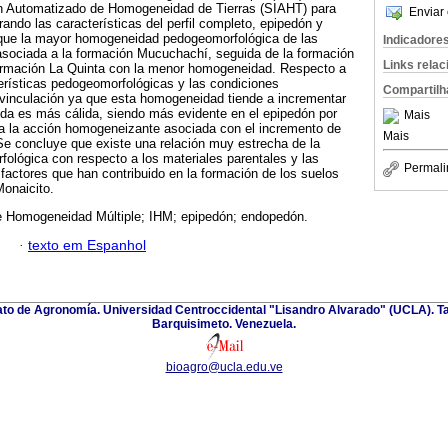
n Automatizado de Homogeneidad de Tierras (SIAHT) para
Enviar 
ando las características del perfil completo, epipedón y
que la mayor homogeneidad pedogeomorfológica de las
Indicadore
asociada a la formación Mucuchachí, seguida de la formación
Links rela
formación La Quinta con la menor homogeneidad. Respecto a
cterísticas pedogeomorfológicas y las condiciones
Compartilh
a vinculación ya que esta homogeneidad tiende a incrementar
ida es más cálida, siendo más evidente en el epipedón por
Mais
a la acción homogeneizante asociada con el incremento de
Mais
Se concluye que existe una relación muy estrecha de la
lógica con respecto a los materiales parentales y las
Permali
 factores que han contribuido en la formación de los suelos
Monaicito.
e Homogeneidad Múltiple; IHM; epipedón; endopedón.
·
texto em Espanhol
nato de Agronomía. Universidad Centroccidental "Lisandro Alvarado" (UCLA). Ta
Barquisimeto. Venezuela.
bioagro@ucla.edu.ve