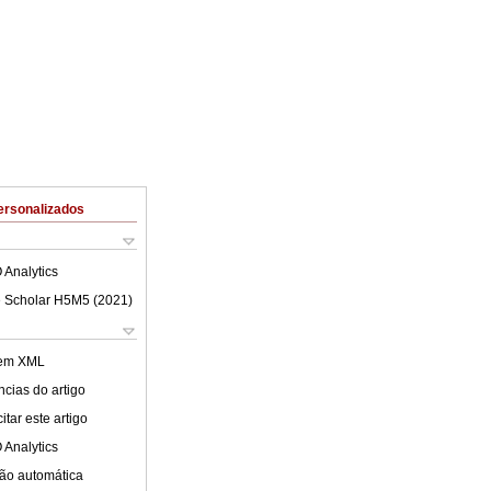
ersonalizados
 Analytics
 Scholar H5M5 (
2021
)
 em XML
cias do artigo
tar este artigo
 Analytics
ão automática