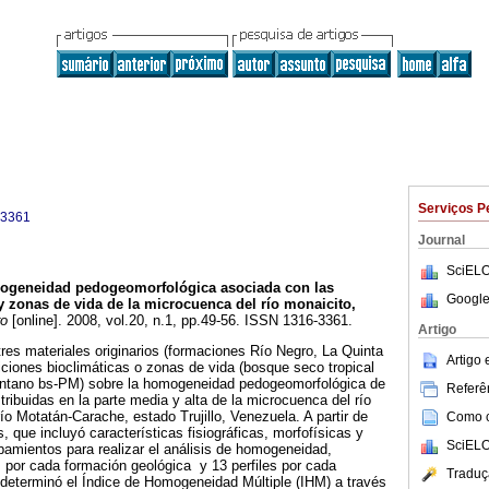
Serviços P
-3361
Journal
SciELO
geneidad pedogeomorfológica asociada con las
Google
 zonas de vida de la microcuenca del río monaicito,
ro
[online]. 2008, vol.20, n.1, pp.49-56. ISSN 1316-3361.
Artigo
tres materiales originarios (formaciones Río Negro, La Quinta
Artigo
ciones bioclimáticas o zonas de vida (bosque seco tropical
ntano bs-PM) sobre la homogeneidad pedogeomorfológica de
Referên
tribuidas en la parte media y alta de la microcuenca del río
ío Motatán-Carache, estado Trujillo, Venezuela. A partir de
Como ci
s, que incluyó características fisiográficas, morfofísicas y
SciELO
pamientos para realizar el análisis de homogeneidad,
s por cada formación geológica y 13 perfiles por cada
Traduç
 determinó el Índice de Homogeneidad Múltiple (IHM) a través