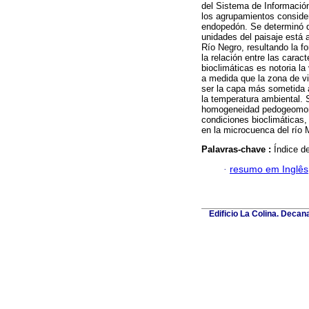
del Sistema de Informació
los agrupamientos consider
endopedón. Se determinó 
unidades del paisaje está 
Río Negro, resultando la 
la relación entre las cara
bioclimáticas es notoria l
a medida que la zona de v
ser la capa más sometida 
la temperatura ambiental. 
homogeneidad pedogeomorfo
condiciones bioclimáticas,
en la microcuenca del río 
Palavras-chave :
Índice d
·
resumo em Inglês
Edificio La Colina. Deca