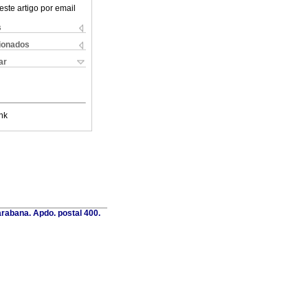
este artigo por email
s
cionados
ar
nk
rabana. Apdo. postal 400.