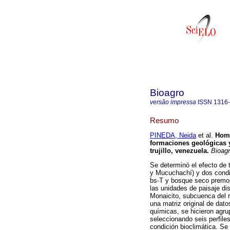
Bioagro
versão impressa
ISSN
1316
Resumo
PINEDA, Neida
et al.
Homo
formaciones geológicas y
trujillo, venezuela
.
Bioag
Se determinó el efecto de 
y Mucuchachí) y dos condi
bs-T y bosque seco premo
las unidades de paisaje dis
Monaicito, subcuenca del r
una matriz original de dato
químicas, se hicieron agru
seleccionando seis perfile
condición bioclimática. Se