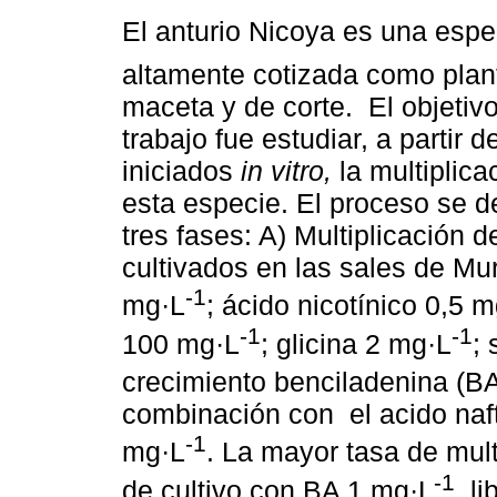
El anturio
Nicoya es una esp
altamente cotizada como plant
maceta y de corte. El objetiv
trabajo fue estudiar, a partir d
iniciados
in vitro,
la multiplica
esta especie. El proceso se d
tres fases: A) Multiplicación d
cultivados en las sales de Mu
-1
mg·L
; ácido nicotínico 0,5 
-1
-1
100 mg·L
; glicina 2 mg·L
;
crecimiento benciladenina (BA
combinación con el acido naft
-1
mg·L
. La mayor tasa de mul
-1
de cultivo con BA 1 mg·L
, l