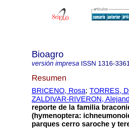
Bioagro
versión impresa
ISSN
1316-336
Resumen
BRICENO, Rosa
;
TORRES, D
ZALDIVAR-RIVERON, Alejand
reporte de la familia bracon
(hymenoptera: ichneumonoid
parques cerro saroche y ter