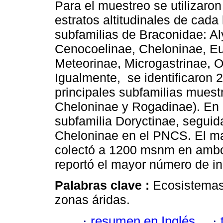
Para el muestreo se utilizaro
estratos altitudinales de cada 
subfamilias de Braconidae: Al
Cenocoelinae, Cheloninae, Eu
Meteorinae, Microgastrinae, O
Igualmente, se identificaron 2
principales subfamilias muest
Cheloninae y Rogadinae). En
subfamilia Doryctinae, seguid
Cheloninae en el PNCS. El m
colectó a 1200 msnm en ambos
reportó el mayor número de in
Palabras clave :
Ecosistemas 
zonas áridas.
·
resumen en Inglés
·