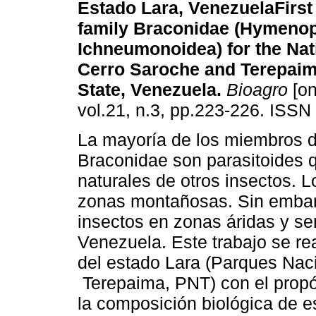
Estado Lara, Venezuela
First
family Braconidae (Hymenop
Ichneumonoidea) for the Nat
Cerro Saroche and Terepaim
State, Venezuela
.
Bioagro
[on
vol.21, n.3, pp.223-226. ISSN
La mayoría de los miembros de
Braconidae son parasitoides 
naturales de otros insectos. L
zonas montañosas. Sin embar
insectos en zonas áridas y s
Venezuela. Este trabajo se re
del estado Lara (Parques Nac
Terepaima, PNT) con el propó
la composición biológica de es