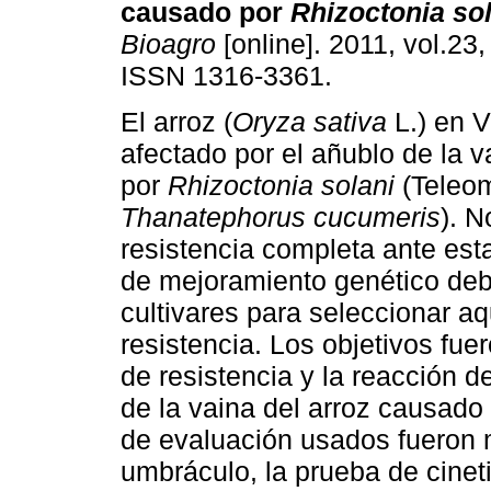
causado por
Rhizoctonia
so
Bioagro
[online]. 2011, vol.23,
ISSN 1316-3361.
El arroz (
Oryza sativa
L.) en 
afectado por el añublo de la 
por
Rhizoctonia solani
(Teleo
Thanatephorus cucumeris
). N
resistencia completa ante est
de mejoramiento genético deb
cultivares para seleccionar a
resistencia. Los objetivos fu
de resistencia y la reacción d
de la vaina del arroz causado
de evaluación usados fueron 
umbráculo, la prueba de cineti