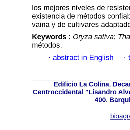
los mejores niveles de resiste
existencia de métodos confiab
vaina y de cultivares adaptad
Keywords :
Oryza sativa
;
Tha
métodos.
·
abstract in English
·
Edificio La Colina. Dec
Centroccidental "Lisandro Alv
400. Barqu
bioag