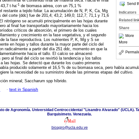
determinar el contenido final de materia seca. Hacia el final
Send th
-1
 43,7 t·ha
de biomasa aérea, con un 75,1 %
el restante a tejido foliar. La acumulación de N, P, K, Ca, Mg
Indicators
del corte (ddc) fue de 201,4; 43,2; 149,0; 112,7; 71,1 y 71,6
Related lin
El nitrógeno se acumuló principalmente en las hojas durante
ero al final fue transportado mayoritariamente hacia los
Share
eríodos críticos de absorción, el primero de los cuales
lamiento y crecimiento en la fase vegetativa, y el segundo
More
de la fase reproductiva. Los nutrientes P, K, Mg y S se
More
ente en hojas y tallos durante la mayor parte del ciclo del
ron radicalmente a partir del día 251 ddc, momento en que la
Permali
damentalmente hacia el tallo. El calcio se almacenó
pero al final del ciclo se revirtió la tendencia y los tallos
 las hojas. Se detectó que durante los cuatro primeros
o había producido solamente el 16,5 % de su biomasa seca, pero había acumul
ugiere la necesidad de su suministro desde las primeras etapas del cultivo.
ición mineral; Saccharum spp híbrido.
h
·
text in Spanish
nato de Agronomía. Universidad Centroccidental "Lisandro Alvarado" (UCLA). Ta
Barquisimeto. Venezuela.
bioagro@ucla.edu.ve