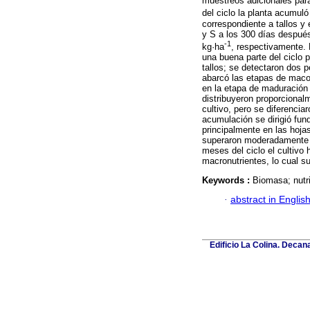
muestreos adicionales para 
del ciclo la planta acumuló
correspondiente a tallos y 
y S a los 300 días después 
-1
kg·ha
, respectivamente. 
una buena parte del ciclo p
tallos; se detectaron dos p
abarcó las etapas de macol
en la etapa de maduración 
distribuyeron proporcionalm
cultivo, pero se diferencia
acumulación se dirigió fun
principalmente en las hojas 
superaron moderadamente a
meses del ciclo el cultiv
macronutrientes, lo cual s
Keywords :
Biomasa; nutr
·
abstract in Englis
Edificio La Colina. Deca