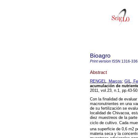
Bioagro
Print version
ISSN
1316-336
Abstract
RENGEL, Marcos
;
GIL, F
acumulación de nutrient
2011, vol.23, n.1, pp.43-5
Con la finalidad de evalua
macronutrientes en una var
de su fertilización se eval
localidad de Chivacoa, est
diez muestreos de la parte
ciclo de cultivo. Cada mue
una superficie de 0,6 m2 p
materia seca y la concent