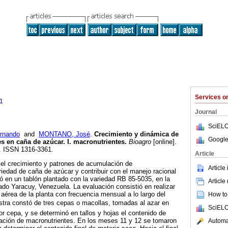
Services 
1
Journal
SciELO
ernando
and
MONTANO, José
.
Crecimiento y dinámica de
Google
es en caña de azúcar.
I. macronutrientes
.
Bioagro
[online].
0. ISSN 1316-3361.
Article
r el crecimiento y patrones de acumulación de
Article
iedad de caña de azúcar y contribuir con el manejo racional
uó en un tablón plantado con la variedad RB 85-5035, en la
Article
ado Yaracuy, Venezuela. La evaluación consistió en realizar
 aérea de la planta con frecuencia mensual a lo largo del
How to 
stra constó de tres cepas o macollas, tomadas al azar en
SciELO
or cepa, y se determinó en tallos y hojas el contenido de
ración de macronutrientes. En los meses 11 y 12 se tomaron
Automat