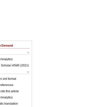
on Demand
 Analytics
 Scholar H5M5 (
2021
)
 in xml format
 references
cite this article
 Analytics
ic translation