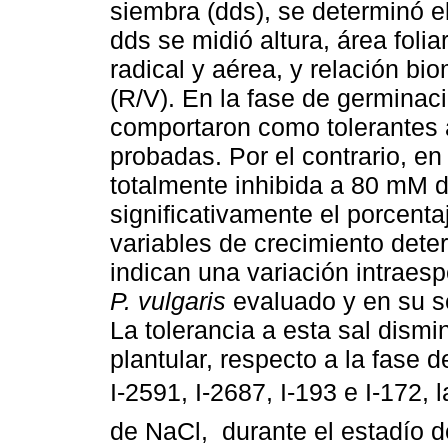
siembra (dds), se determinó e
dds se midió altura, área foli
radical y aérea, y relación b
(R/V). En la fase de germinac
comportaron como tolerantes 
probadas. Por el contrario, en
totalmente inhibida a 80 mM 
significativamente el porcent
variables de crecimiento dete
indican una variación intraes
P. vulgaris
evaluado y en su se
La tolerancia a esta sal dism
plantular, respecto a la fase
I-2591, I-2687, I-193 e I
de NaCl, durante el estadío d