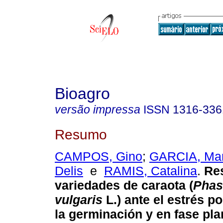
Bioagro
versão impressa
ISSN
1316-336
Resumo
CAMPOS, Gino
;
GARCIA, Mar
Delis
e
RAMIS, Catalina
.
Re
variedades de caraota
(
Phas
vulgaris
L.) ante el estrés p
la germinación y en fase pla