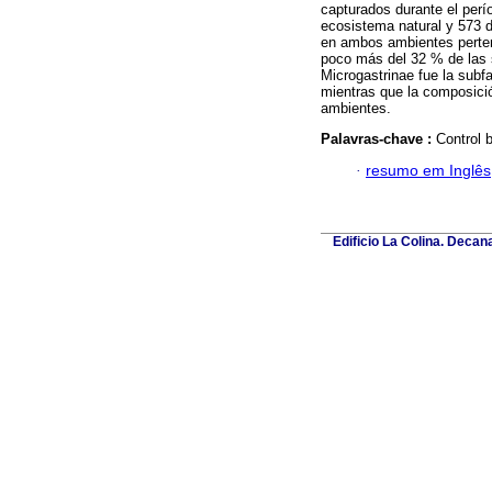
capturados durante el perí
ecosistema natural y 573 d
en ambos ambientes perten
poco más del 32 % de las s
Microgastrinae fue la sub
mientras que la composici
ambientes.
Palavras-chave :
Control b
·
resumo em Inglês
Edificio La Colina. Deca