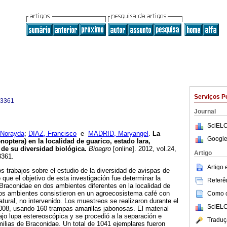
Serviços P
-3361
Journal
SciELO
Norayda
;
DIAZ, Francisco
e
MADRID, Maryangel
.
La
Google
optera) en la localidad de guarico, estado lara,
 de su diversidad biológica
.
Bioagro
[online]. 2012, vol.24,
Artigo
3361.
Artigo
 trabajos sobre el estudio de la diversidad de avispas de
o que el objetivo de esta investigación fue determinar la
Referên
a Braconidae en dos ambientes diferentes en la localidad de
Los ambientes consistieron en un agroecosistema café con
Como ci
ural, no intervenido. Los muestreos se realizaron durante el
SciELO
 2008, usando 160 trampas amarillas jabonosas. El material
jo lupa estereoscópica y se procedió a la separación e
Traduç
amilias de Braconidae. Un total de 1041 ejemplares fueron