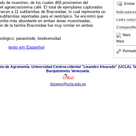
odo de muestreo, de los cuales 468 provinieron del
Enviar 
el agroecosistema café. El total de ejemplares capturados
ecen a 11 subfamilias de Braconidae, lo cual representa un
Indicadore
ubfamilias reportadas para el neotrópico. Se encontró que
Links rela
familia más abundante en ambas áreas muestreadas,
ón de la familia Braconidae fue muy similar en ambos
Compartilh
Mais
iológico; parasitoide; biodiversidad.
Mais
·
texto em Espanhol
Permali
nato de Agronomía. Universidad Centroccidental "Lisandro Alvarado" (UCLA). Ta
Barquisimeto. Venezuela.
bioagro@ucla.edu.ve