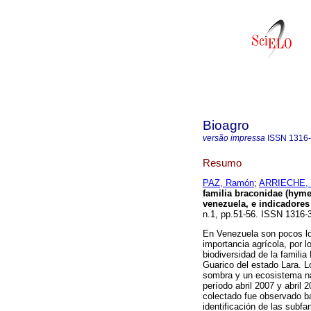
Bioagro
versão impressa
ISSN
1316
Resumo
PAZ, Ramón
;
ARRIECHE, 
familia braconidae (hymen
venezuela, e indicadores
n.1, pp.51-56. ISSN 1316-
En Venezuela son pocos los
importancia agrícola, por l
biodiversidad de la famili
Guarico del estado Lara. 
sombra y un ecosistema nat
período abril 2007 y abril
colectado fue observado ba
identificación de las subf