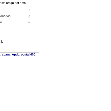
este artigo por email
s
cionados
ar
nk
rabana. Apdo. postal 400.