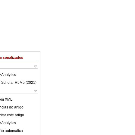
ersonalizados
 Analytics
 Scholar H5M5 (
2021
)
 em XML
cias do artigo
tar este artigo
 Analytics
ão automática