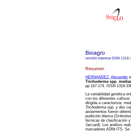
Bioagro
versión impresa
ISSN
1316-
Resumen
HERNANDEZ, Alexander
et
Trichoderma
spp. median
pp.167-174. ISSN 1316-33
La variabilidad genética en
con los diferentes cultivo
dirigida a caracterizar, 
Trichoderma
spp. y dos cep
aislamientos fueron obtenid
pudrición blanca (
Scleroti
técnicas de clasificación y
Jaccard). Los análisis rea
marcadores ADNr-ITS. Se e