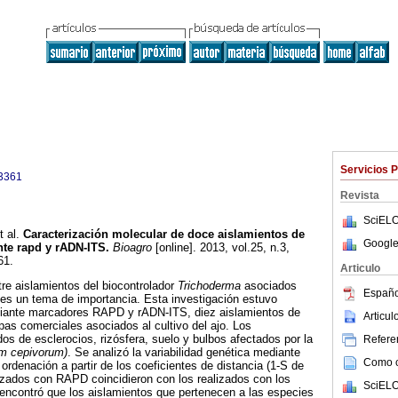
Servicios 
3361
Revista
SciELO
 al.
Caracterización molecular de doce aislamientos de
Google
te rapd y rADN-ITS
.
Bioagro
[online]. 2013, vol.25, n.3,
61.
Articulo
tre aislamientos del biocontrolador
Trichoderma
asociados
Españo
s es un tema de importancia. Esta investigación estuvo
mediante marcadores RAPD y rADN-ITS, diez aislamientos de
Articu
as comerciales asociados al cultivo del ajo. Los
os de esclerocios, rizósfera, suelo y bulbos afectados por la
Referen
um cepivorum)
. Se analizó la variabilidad genética mediante
Como ci
 ordenación a partir de los coeficientes de distancia (1-S de
lizados con RAPD coincidieron con los realizados con los
SciELO
ncontró que los aislamientos que pertenecen a las especies