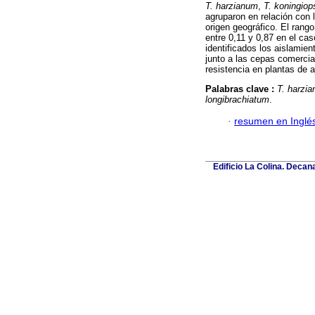
T. harzianum
,
T. koningiop
agruparon en relación con l
origen geográfico. El rango
entre 0,11 y 0,87 en el ca
identificados los aislamien
junto a las cepas comercia
resistencia en plantas de a
Palabras clave :
T. harzi
longibrachiatum
.
·
resumen en Inglé
Edificio La Colina. Deca