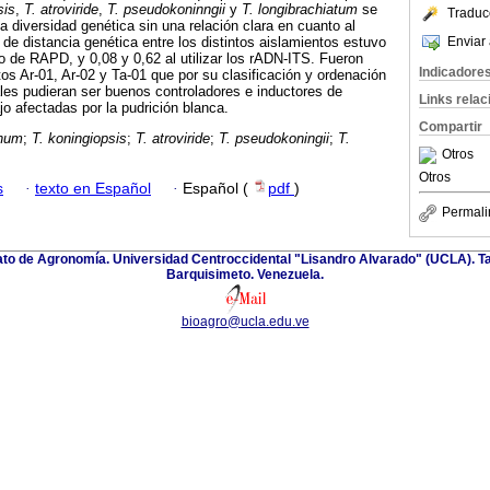
sis
,
T. atroviride
,
T. pseudokoninngii
y
T. longibrachiatum
se
Traduc
a diversidad genética sin una relación clara en cuanto al
Enviar 
 de distancia genética entre los distintos aislamientos estuvo
so de RAPD, y 0,08 y 0,62 al utilizar los rADN-ITS. Fueron
Indicadore
tos Ar-01, Ar-02 y Ta-01 que por su clasificación y ordenación
les pudieran ser buenos controladores e inductores de
Links rela
jo afectadas por la pudrición blanca.
Compartir
anum
;
T. koningiopsis
;
T. atroviride
;
T. pseudokoningii
;
T.
Otros
Otros
s
·
texto en Español
·
Español (
pdf
)
Permali
nato de Agronomía. Universidad Centroccidental "Lisandro Alvarado" (UCLA). Ta
Barquisimeto. Venezuela.
bioagro@ucla.edu.ve