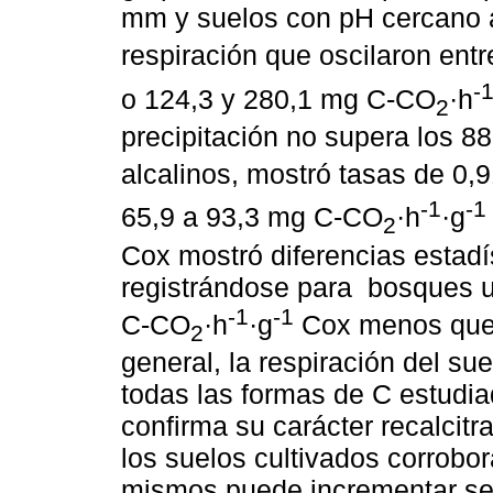
mm y suelos con pH cercano a
respiración que oscilaron ent
-
o 124,3 y 280,1 mg C-CO
·h
2
precipitación no supera los 8
alcalinos, mostró tasas de 0
-1
-1
65,9 a 93,3 mg C-CO
·h
·g
2
Cox mostró diferencias estadís
registrándose para bosques u
-1
-1
C-CO
·h
·g
Cox menos que p
2
general, la respiración del su
todas las formas de C estudia
confirma su carácter recalcitr
los suelos cultivados corrob
mismos puede incrementar se