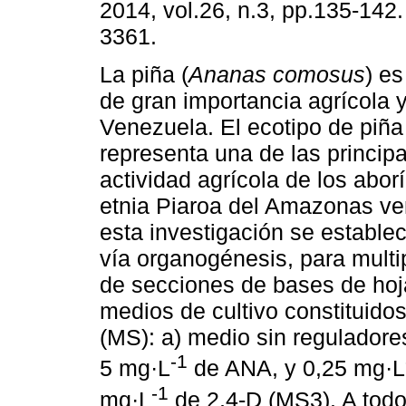
2014, vol.26, n.3, pp.135-142
3361.
La piña (
Ananas comosus
) e
de gran importancia agrícola
Venezuela. El ecotipo de piñ
representa una de las princip
actividad agrícola de los abor
etnia Piaroa del Amazonas v
esta investigación se estable
vía organogénesis, para multip
de secciones de bases de hoja
medios de cultivo constituido
(MS): a) medio sin regulador
-1
5 mg·L
de ANA, y 0,25 mg·L
-1
mg·L
de 2,4-D (MS3). A todo