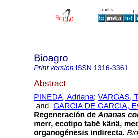
Bioagro
Print version
ISSN
1316-3361
Abstract
PINEDA, Adriana
;
VARGAS, Te
and
GARCIA DE GARCIA, E
Regeneración de
Ananas c
merr, ecotipo tabë känä, me
organogénesis indirecta
.
Bio