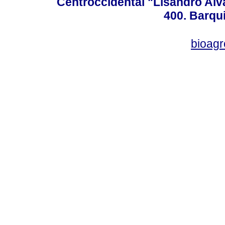
Centroccidental "Lisandro Alv
400. Barqu
bioag