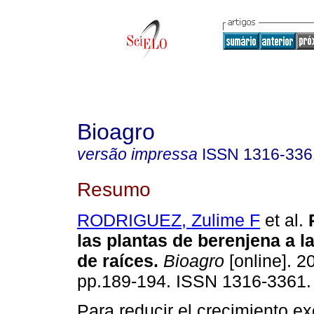
Bioagro
versão impressa
ISSN
1316-336
Resumo
RODRIGUEZ, Zulime F
et al.
las plantas de berenjena a l
de raíces
.
Bioagro
[online]. 20
pp.189-194. ISSN 1316-3361.
Para reducir el crecimiento ex