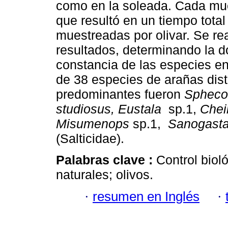
como en la soleada. Cada mue
que resultó en un tiempo tota
muestreadas por olivar. Se real
resultados, determinando la d
constancia de las especies e
de 38 especies de arañas dist
predominantes fueron
Sphec
studiosus, Eustala
sp.1,
Chei
Misumenops
sp.1,
Sanogast
(Salticidae).
Palabras clave :
Control bio
naturales; olivos.
·
resumen en Inglés
·