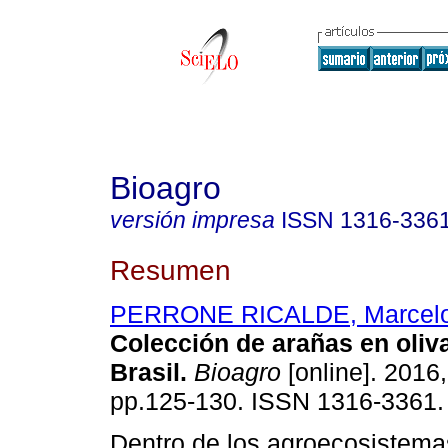
Bioagro
versión impresa
ISSN
1316-336
Resumen
PERRONE RICALDE, Marcel
Colección de arañas en oliva
Brasil
.
Bioagro
[online]. 2016,
pp.125-130. ISSN 1316-3361.
Dentro de los agroecosistema