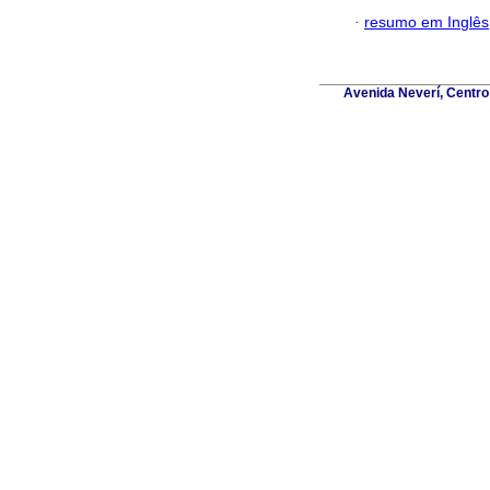
·
resumo em Inglês
Avenida Neverí, Centro 