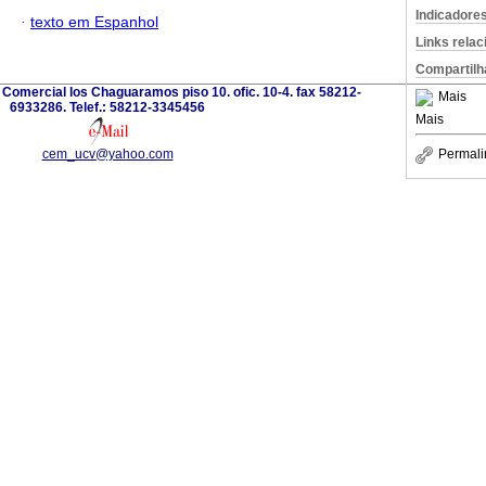
Indicadore
·
texto em Espanhol
Links rela
Compartilh
Comercial los Chaguaramos piso 10. ofic. 10-4. fax 58212-
Mais
6933286. Telef.: 58212-3345456
Mais
cem_ucv@yahoo.com
Permali