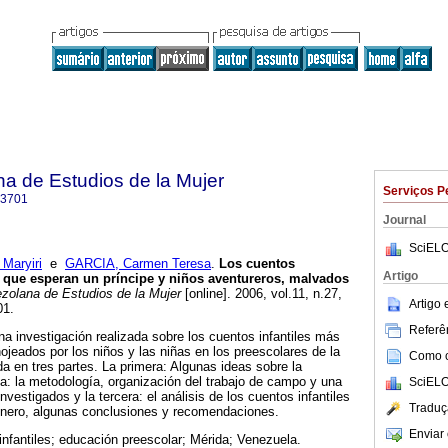
a de Estudios de la Mujer
Serviços P
-3701
Journal
SciELO
Maryiri
e
GARCIA, Carmen Teresa
.
Los cuentos
Artigo
s que esperan un príncipe y niños aventureros, malvados
zolana de Estudios de la Mujer
[online]. 2006, vol.11, n.27,
Artigo
01.
Referên
na investigación realizada sobre los cuentos infantiles más
ojeados por los niños y las niñas en los preescolares de la
Como ci
a en tres partes. La primera: Algunas ideas sobre la
unda: la metodología, organización del trabajo de campo y una
SciELO
nvestigados y la tercera: el análisis de los cuentos infantiles
Traduç
énero, algunas conclusiones y recomendaciones.
Enviar 
infantiles; educación preescolar; Mérida; Venezuela.