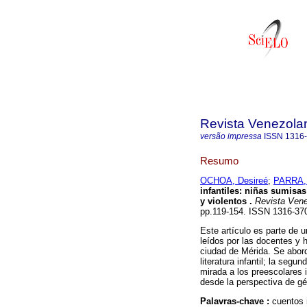
Revista Venezolan
versão impressa
ISSN
1316
Resumo
OCHOA, Desireé
;
PARRA, 
infantiles: niñas sumisa
y violentos
.
Revista Vene
pp.119-154. ISSN 1316-37
Este artículo es parte de u
leídos por las docentes y h
ciudad de Mérida. Se abord
literatura infantil; la seg
mirada a los preescolares i
desde la perspectiva de g
Palavras-chave :
cuentos 