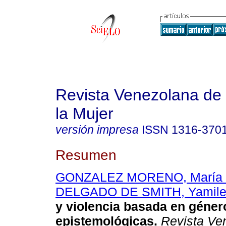
Revista Venezolana de 
la Mujer
versión impresa
ISSN
1316-370
Resumen
GONZALEZ MORENO, María C
DELGADO DE SMITH, Yamil
y violencia basada en
géner
epistemológicas
.
Revista Ve