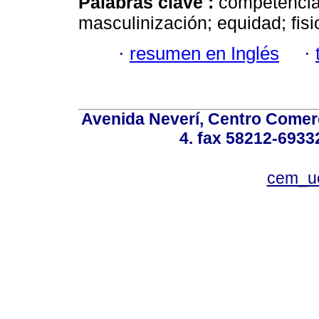
Palabras clave :
competencia;
masculinización; equidad; fisi
·
resumen en Inglés
·
Avenida Neverí, Centro Comerc
4. fax 58212-6933
cem_u