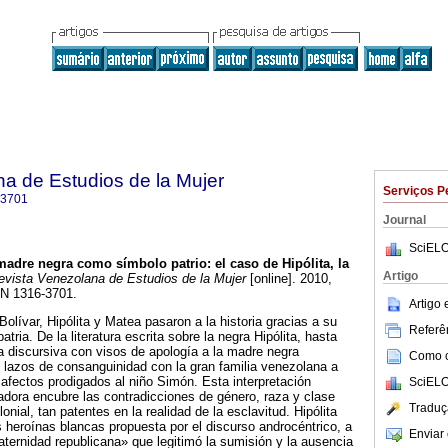
a de Estudios de la Mujer
Serviços P
-3701
Journal
SciELO
madre negra como símbolo patrio
:
el caso de Hipólita, la
Artigo
vista Venezolana de Estudios de la Mujer
[online]. 2010,
SN 1316-3701.
Artigo
Bolívar, Hipólita y Matea pasaron a la historia gracias a su
Referên
atria. De la literatura escrita sobre la negra Hipólita, hasta
ia discursiva con visos de apología a la madre negra
Como ci
 lazos de consanguinidad con la gran familia venezolana a
 afectos prodigados al niño Simón. Esta interpretación
SciELO
zadora encubre las contradicciones de género, raza y clase
Traduç
onial, tan patentes en la realidad de la esclavitud. Hipólita
s heroínas blancas propuesta por el discurso androcéntrico, a
Enviar 
ternidad republicana» que legitimó la sumisión y la ausencia