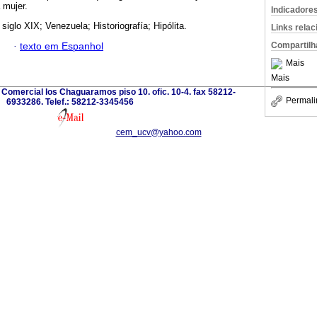
 mujer.
Indicadore
siglo XIX; Venezuela; Historiografía; Hipólita.
Links rela
Compartilh
·
texto em Espanhol
Mais
Mais
Comercial los Chaguaramos piso 10. ofic. 10-4. fax 58212-
Permali
6933286. Telef.: 58212-3345456
cem_ucv@yahoo.com