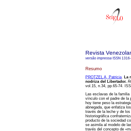
Revista Venezolan
versão impressa
ISSN
1316
Resumo
PROTZEL A, Patricia
.
La 
nodriza del Libertador
.
Re
vol.15, n.34, pp.65-74. IS
Las esclavas de la familia 
vínculo con el padre de la p
hoy tiene peso la estrateg
abnegada, que enfatiza los
través de la leche y de los
historiográfica confraterni
producto de la sociedad col
se asimila al modelo de la
través del concepto de «ma