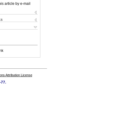
is article by e-mail
ks
nk
s Attribution License
-77.