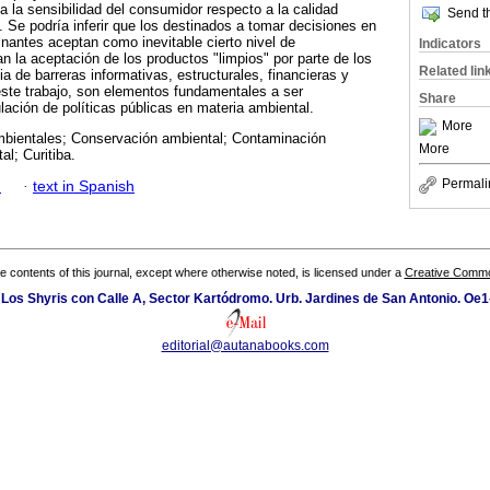
a la sensibilidad del consumidor respecto a la calidad
Send th
. Se podría inferir que los destinados a tomar decisiones en
antes aceptan como inevitable cierto nivel de
Indicators
 la aceptación de los productos "limpios" por parte de los
Related lin
a de barreras informativas, estructurales, financieras y
este trabajo, son elementos fundamentales a ser
Share
lación de políticas públicas en materia ambiental.
More
mbientales; Conservación ambiental; Contaminación
More
l; Curitiba.
Permali
h
·
text in Spanish
the contents of this journal, except where otherwise noted, is licensed under a
Creative Common
 Los Shyris con Calle A, Sector Kartódromo. Urb. Jardines de San Antonio. Oe1
editorial@autanabooks.com