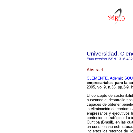
Universidad, Cien
Print version
ISSN
1316-482
Abstract
CLEMENTE, Ademir
;
SOUZ
empresariales para la co
2005, vol.9, n.33, pp.3-9.
El concepto de sostenibili
buscando el desarrollo sos
capaces de obtener benefic
la eliminación de contamin
empresarios y ejecutivos 
contenido estratégico. La 
Curitiba (Brasil), en las c
un cuestionario estructura
inciertos los retornos de 