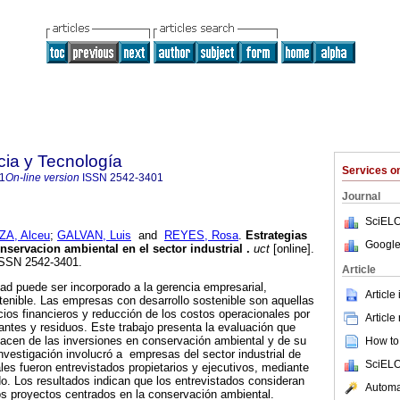
cia y Tecnología
Services 
1
On-line version
ISSN
2542-3401
Journal
SciELO
A, Alceu
;
GALVAN, Luis
and
REYES, Rosa
.
Estrategias
Google
nservacion ambiental en el sector industrial
.
uct
[online].
 ISSN 2542-3401.
Article
dad puede ser incorporado a la gerencia empresarial,
Article
tenible. Las empresas con desarrollo sostenible son aquellas
ios financieros y reducción de los costos operacionales por
Article
antes y residuos. Este trabajo presenta la evaluación que
hacen de las inversiones en conservación ambiental y de su
How to 
investigación involucró a empresas del sector industrial de
SciELO
uales fueron entrevistados propietarios y ejecutivos, mediante
do. Los resultados indican que los entrevistados consideran
Automat
los proyectos centrados en la conservación ambiental.