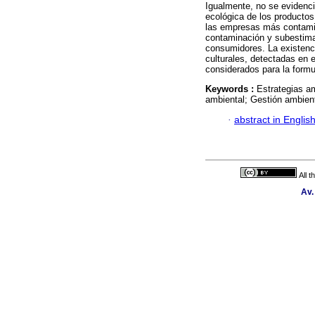
Igualmente, no se evidenci
ecológica de los productos
las empresas más contamin
contaminación y subestiman
consumidores. La existenci
culturales, detectadas en 
considerados para la formu
Keywords :
Estrategias a
ambiental; Gestión ambienta
·
abstract in Englis
All 
Av.