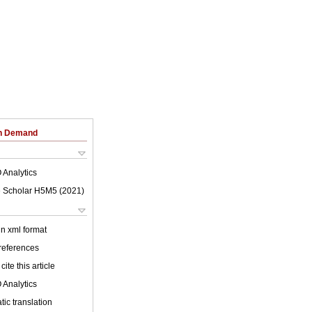
on Demand
 Analytics
 Scholar H5M5 (
2021
)
 in xml format
 references
cite this article
 Analytics
ic translation