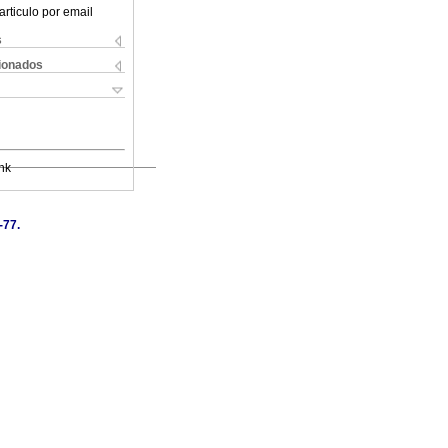
articulo por email
s
cionados
nk
-77.