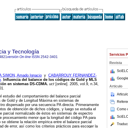
cia y Tecnología
Servicios 
4821
versión On-line
ISSN
2542-3401
Revista
SciELO
 SIMON, Amado Ignacio
y
CABARROUY FERNANDEZ-
Google
o
.
Influencia del balance de los códigos de Gold y MLS
epción en sistemas DS-CDMA
.
uct
[online]. 2005, vol.9, n.34,
Articulo
01.
Articu
el estudio del comportamiento del balance parcial
s de Gold y de Longitud Máxima en sistemas de
Referen
ro dispersado por una secuencia PA directa. Primeramente
tos de obtención de dichos códigos, y luego se estudia el
Como ci
e parcial normalizado de éstos en sistemas de espectro
SciELO
e procesamiento menor que la longitud del código PA para
se obtiene la relación empírica entre el balance parcial
Traduc
ad de error, así como los criterios prácticos para escoger la