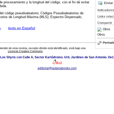
de procesamiento y la longitud del código, con el fin de evitar
Enviar 
ibida.
Indicadore
del código pseudoaleatorio; Códigos Pseudoaleatorios de
Links rela
orios de Longitud Máxima (MLS); Espectro Dispersado;
Compartir
s
·
texto en Español
Otros
Otros
Permali
tenido de esta revista, excepto dónde está identificado, está bajo una
Licencia Creative Commons
 Los Shyris con Calle A, Sector Kartódromo. Urb. Jardines de San Antonio. Oe1
editorial@autanabooks.com