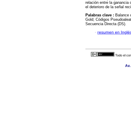
relación entre la ganancia 
el deterioro de la señal rec
Palabras clave :
Balance 
Gold; Códigos Pseudoaleat
Secuencia Directa (DS).
·
resumen en Inglé
Todo el con
Av.